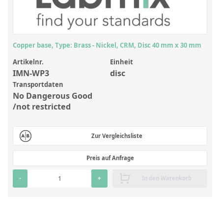
Anorganische Referenzstandards
Laborvergleichsuntersuchungen (LVU/PT)
Laborbedarf und Verbrauchsmaterialien
Copper base, Type: Brass - Nickel, CRM, Disc 40 mm x 30 mm
Sonstige Standards
Artikelnr.
Einheit
IMN-WP3
disc
Custom-Made
Transportdaten
No Dangerous Good
Übersicht: Kundenspezifische Standards
/not restricted
Anorganische wässrige Kundenmischungen
Zur Vergleichsliste
Organische Analyten | Rückstandsanalytik
Elementstandards in Öl
Preis auf Anfrage
Metallstandards | Setting Up Samples (SUS)
-
+
In den Warenkorb
Kundenspezifische Polymerstandards
Pharmazeutische und organische Kundensynthesen