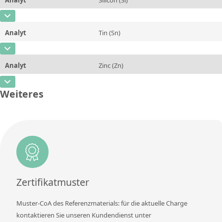
Konzentration
0,012
Zusätzliche Informationen
CAS-Nummer
[7440-21-3]
Einheit
%
Methode
Analyt
Tin (Sn)
Konzentration
~0,03
Zusätzliche Informationen
CAS-Nummer
[7440-31-5]
Einheit
%
Methode
Analyt
Zinc (Zn)
Konzentration
0,18
Zusätzliche Informationen
CAS-Nummer
[7440-66-6]
Einheit
%
Weiteres
Methode
Konzentration
rem
Zusätzliche Informationen
Einheit
%
Methode
Zusätzliche Informationen
Methode
Zertifikatmuster
Muster-CoA des Referenzmaterials: für die aktuelle Charge
kontaktieren Sie unseren Kundendienst unter