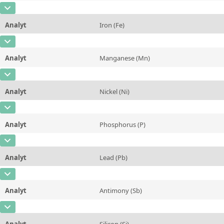
Kontaktieren Sie uns
Methode
CAS-Nummer
[7440-50-8]
Einheit
%
Analyt
Iron (Fe)
Konzentration
63,05
Zusätzliche Informationen
CAS-Nummer
[7439-89-6]
Einheit
%
Methode
Analyt
Manganese (Mn)
Konzentration
0,2
Zusätzliche Informationen
CAS-Nummer
[7439-96-5]
Einheit
%
Methode
Analyt
Nickel (Ni)
Konzentration
0,15
Zusätzliche Informationen
CAS-Nummer
[7440-02-0]
Einheit
%
Methode
Analyt
Phosphorus (P)
Konzentration
10,24
Zusätzliche Informationen
CAS-Nummer
[7723-14-0]
Einheit
%
Methode
Analyt
Lead (Pb)
Konzentration
0,0079
Zusätzliche Informationen
CAS-Nummer
[7439-92-1]
Einheit
%
Methode
Analyt
Antimony (Sb)
Konzentration
1,52
Zusätzliche Informationen
CAS-Nummer
[7440-36-0]
Einheit
%
Methode
Analyt
Silicon (Si)