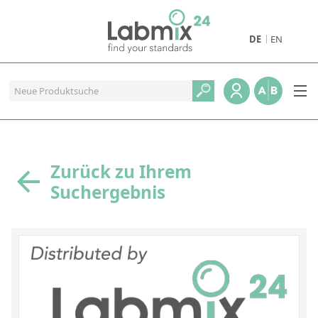
DE
EN
Produkte
Pharmazeutische Referenzstandards
Metall- und Verbrennungstandards
Referenzstandards für die Petrochemie
Zurück zu Ihrem
Suchergebnis
Referenzstandards für die Industrie und Geologie
Referenzstandards für Lebensmittel und Getränke
Referenzstandards für die Umweltanalytik
Referenzstandards für physikalische Eigenschaften
Organische Referenzstandards