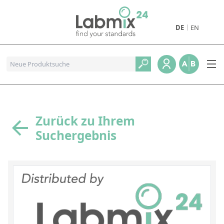
DE
EN
Produkte
Pharmazeutische Referenzstandards
Metall- und Verbrennungstandards
Referenzstandards für die Petrochemie
Zurück zu Ihrem
Suchergebnis
Referenzstandards für die Industrie und Geologie
Referenzstandards für Lebensmittel und Getränke
Referenzstandards für die Umweltanalytik
Referenzstandards für physikalische Eigenschaften
Organische Referenzstandards