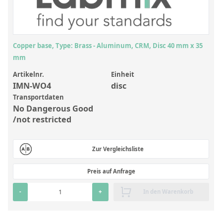
Anorganische Referenzstandards
Laborvergleichsuntersuchungen (LVU/PT)
Laborbedarf und Verbrauchsmaterialien
Copper base, Type: Brass - Aluminum, CRM, Disc 40 mm x 35
Sonstige Standards
mm
Artikelnr.
Einheit
Custom-Made
IMN-WO4
disc
Transportdaten
Übersicht: Kundenspezifische Standards
No Dangerous Good
/not restricted
Anorganische wässrige Kundenmischungen
Organische Analyten | Rückstandsanalytik
Zur Vergleichsliste
Elementstandards in Öl
Preis auf Anfrage
Metallstandards | Setting Up Samples (SUS)
-
+
In den Warenkorb
Kundenspezifische Polymerstandards
Pharmazeutische und organische Kundensynthesen