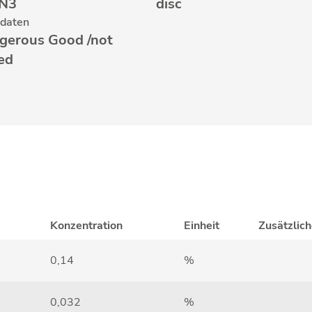
N3
disc
tdaten
gerous Good /not
ted
Konzentration
Einheit
Zusätzlic
0,14
%
0,032
%