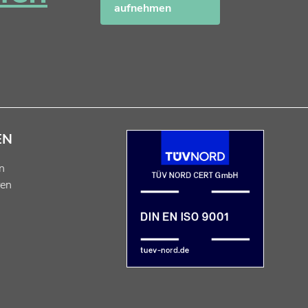
aufnehmen
EN
n
ren