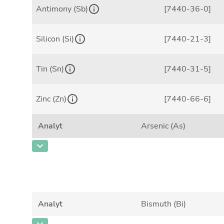
Antimony (Sb)
[7440-36-0]
Silicon (Si)
[7440-21-3]
Tin (Sn)
[7440-31-5]
Zinc (Zn)
[7440-66-6]
Analyt
Arsenic (As)
CAS-Nummer
[7440-38-2]
Konzentration
0,032
Einheit
%
Analyt
Bismuth (Bi)
Zusätzliche Informationen