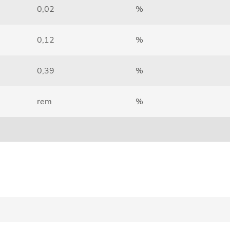
0,02
%
0,12
%
0,39
%
rem
%