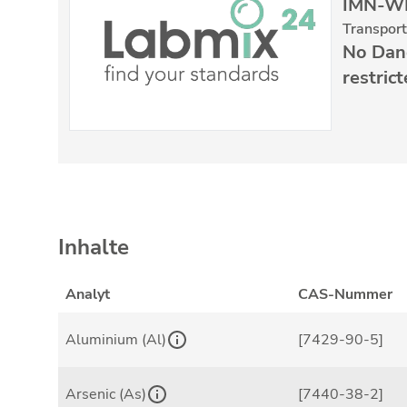
IMN-W
Transpor
No Dan
restric
Inhalte
Analyt
CAS-Nummer
Aluminium (Al)
[7429-90-5]
Arsenic (As)
[7440-38-2]