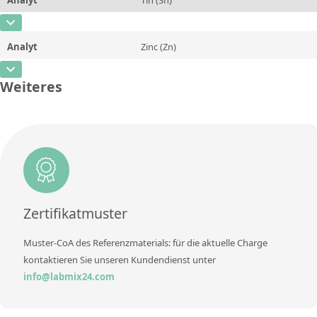
Konzentration
0,0019
Zusätzliche Informationen
CAS-Nummer
[7440-31-5]
Einheit
%
Methode
Analyt
Zinc (Zn)
Konzentration
0,55
Zusätzliche Informationen
CAS-Nummer
[7440-66-6]
Einheit
%
Weiteres
Methode
Konzentration
2,97
Zusätzliche Informationen
Einheit
%
Methode
Zusätzliche Informationen
Methode
Zertifikatmuster
Muster-CoA des Referenzmaterials: für die aktuelle Charge
kontaktieren Sie unseren Kundendienst unter
info@labmix24.com