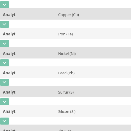
Kontaktieren Sie uns
Methode
CAS-Nummer
[7440-48-4]
Einheit
%
Analyt
Copper (Cu)
Konzentration
0,013
Zusätzliche Informationen
CAS-Nummer
[7440-50-8]
Einheit
%
Methode
Analyt
Iron (Fe)
Konzentration
96,41
Zusätzliche Informationen
CAS-Nummer
[7439-89-6]
Einheit
%
Methode
Analyt
Nickel (Ni)
Konzentration
0,012
Zusätzliche Informationen
CAS-Nummer
[7440-02-0]
Einheit
%
Methode
Analyt
Lead (Pb)
Konzentration
0,019
Zusätzliche Informationen
CAS-Nummer
[7439-92-1]
Einheit
%
Methode
Analyt
Sulfur (S)
Konzentration
0,0066
Zusätzliche Informationen
CAS-Nummer
[7704-34-9]
Einheit
%
Methode
Analyt
Silicon (Si)
Konzentration
0,005
Zusätzliche Informationen
CAS-Nummer
[7440-21-3]
Einheit
%
Methode
Analyt
Tin (Sn)