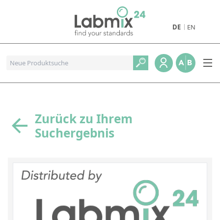
DE
EN
Produkte
Pharmazeutische Referenzstandards
Metall- und Verbrennungstandards
Referenzstandards für die Petrochemie
Zurück zu Ihrem
Suchergebnis
Referenzstandards für die Industrie und Geologie
Referenzstandards für Lebensmittel und Getränke
Referenzstandards für die Umweltanalytik
Referenzstandards für physikalische Eigenschaften
Organische Referenzstandards