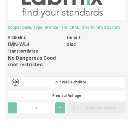
Anorganische Referenzstandards
Laborvergleichsuntersuchungen (LVU/PT)
Laborbedarf und Verbrauchsmaterialien
Copper base, Type: Bronze - Tin, CRM,, Disc 40 mm x 25 mm
Sonstige Standards
Artikelnr.
Einheit
IMN-WL4
disc
Custom-Made
Transportdaten
No Dangerous Good
Übersicht: Kundenspezifische Standards
/not restricted
Anorganische wässrige Kundenmischungen
Zur Vergleichsliste
Organische Analyten | Rückstandsanalytik
Elementstandards in Öl
Preis auf Anfrage
Metallstandards | Setting Up Samples (SUS)
-
+
In den Warenkorb
Kundenspezifische Polymerstandards
Pharmazeutische und organische Kundensynthesen