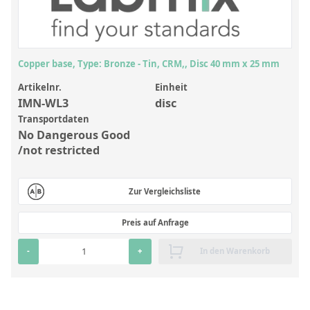
Anorganische Referenzstandards
Laborvergleichsuntersuchungen (LVU/PT)
Laborbedarf und Verbrauchsmaterialien
Copper base, Type: Bronze - Tin, CRM,, Disc 40 mm x 25 mm
Sonstige Standards
Artikelnr.
Einheit
IMN-WL3
disc
Custom-Made
Transportdaten
No Dangerous Good
Übersicht: Kundenspezifische Standards
/not restricted
Anorganische wässrige Kundenmischungen
Zur Vergleichsliste
Organische Analyten | Rückstandsanalytik
Elementstandards in Öl
Preis auf Anfrage
Metallstandards | Setting Up Samples (SUS)
-
+
In den Warenkorb
Kundenspezifische Polymerstandards
Pharmazeutische und organische Kundensynthesen