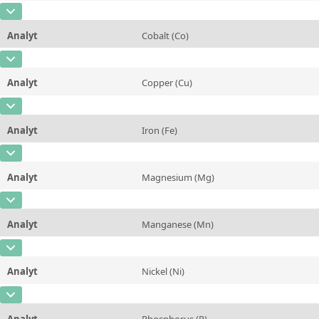
Kontaktieren Sie uns
Methode
CAS-Nummer
[7440-43-9]
Einheit
%
Analyt
Cobalt (Co)
Konzentration
0,01
Zusätzliche Informationen
CAS-Nummer
[7440-48-4]
Einheit
%
Methode
Analyt
Copper (Cu)
Konzentration
0,0096
Zusätzliche Informationen
CAS-Nummer
[7440-50-8]
Einheit
%
Methode
Analyt
Iron (Fe)
Konzentration
96,51
Zusätzliche Informationen
CAS-Nummer
[7439-89-6]
Einheit
%
Methode
Analyt
Magnesium (Mg)
Konzentration
0,2
Zusätzliche Informationen
CAS-Nummer
[7439-95-4]
Einheit
%
Methode
Analyt
Manganese (Mn)
Konzentration
0,0016
Zusätzliche Informationen
CAS-Nummer
[7439-96-5]
Einheit
%
Methode
Analyt
Nickel (Ni)
Konzentration
0,38
Zusätzliche Informationen
CAS-Nummer
[7440-02-0]
Einheit
%
Methode
Analyt
Phosphorus (P)