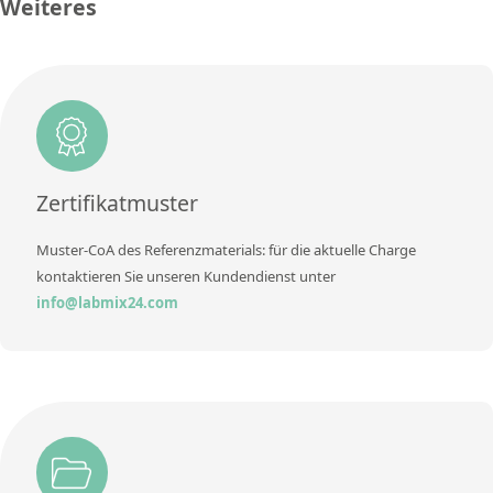
Weiteres
Methode
Konzentration
2,21
Zusätzliche Informationen
Einheit
%
Methode
Zusätzliche Informationen
Methode
Zertifikatmuster
Muster-CoA des Referenzmaterials: für die aktuelle Charge
kontaktieren Sie unseren Kundendienst unter
info@labmix24.com