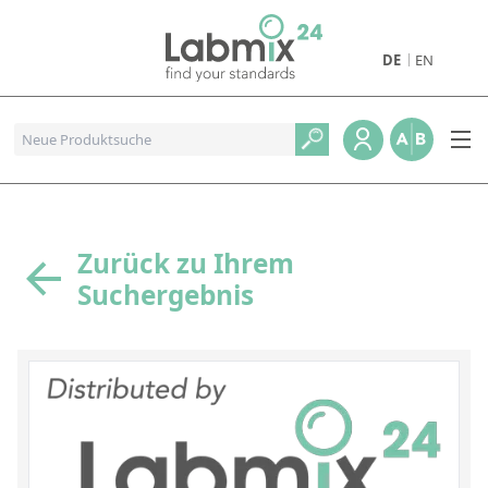
DE
EN
Produkte
Pharmazeutische Referenzstandards
Metall- und Verbrennungstandards
Referenzstandards für die Petrochemie
Zurück zu Ihrem
Suchergebnis
Referenzstandards für die Industrie und Geologie
Referenzstandards für Lebensmittel und Getränke
Referenzstandards für die Umweltanalytik
Referenzstandards für physikalische Eigenschaften
Organische Referenzstandards