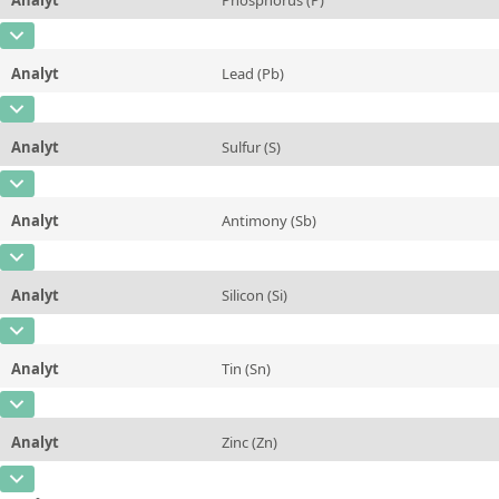
Konzentration
0,22
Zusätzliche Informationen
CAS-Nummer
[7723-14-0]
Einheit
%
Methode
Analyt
Lead (Pb)
Konzentration
0,021
Zusätzliche Informationen
CAS-Nummer
[7439-92-1]
Einheit
%
Methode
Analyt
Sulfur (S)
Konzentration
0,0083
Zusätzliche Informationen
CAS-Nummer
[7704-34-9]
Einheit
%
Methode
Analyt
Antimony (Sb)
Konzentration
0,0088
Zusätzliche Informationen
CAS-Nummer
[7440-36-0]
Einheit
%
Methode
Analyt
Silicon (Si)
Konzentration
0,0085
Zusätzliche Informationen
CAS-Nummer
[7440-21-3]
Einheit
%
Methode
Analyt
Tin (Sn)
Konzentration
0,0037
Zusätzliche Informationen
CAS-Nummer
[7440-31-5]
Einheit
%
Methode
Analyt
Zinc (Zn)
Konzentration
0,37
Zusätzliche Informationen
CAS-Nummer
[7440-66-6]
Einheit
%