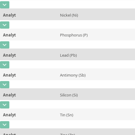
Kontaktieren Sie uns
Methode
CAS-Nummer
[7439-96-5]
Einheit
%
Analyt
Nickel (Ni)
Konzentration
0,16
Zusätzliche Informationen
CAS-Nummer
[7440-02-0]
Einheit
%
Methode
Analyt
Phosphorus (P)
Konzentration
0,2
Zusätzliche Informationen
CAS-Nummer
[7723-14-0]
Einheit
%
Methode
Analyt
Lead (Pb)
Konzentration
0,029
Zusätzliche Informationen
CAS-Nummer
[7439-92-1]
Einheit
%
Methode
Analyt
Antimony (Sb)
Konzentration
0,71
Zusätzliche Informationen
CAS-Nummer
[7440-36-0]
Einheit
%
Methode
Analyt
Silicon (Si)
Konzentration
~0,062
Zusätzliche Informationen
CAS-Nummer
[7440-21-3]
Einheit
%
Methode
Analyt
Tin (Sn)
Konzentration
~0,0046
Zusätzliche Informationen
CAS-Nummer
[7440-31-5]
Einheit
%
Methode
Analyt
Zinc (Zn)