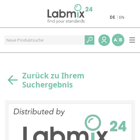
DE
EN
Produkte
Pharmazeutische Referenzstandards
Metall- und Verbrennungstandards
Referenzstandards für die Petrochemie
Zurück zu Ihrem
Suchergebnis
Referenzstandards für die Industrie und Geologie
Referenzstandards für Lebensmittel und Getränke
Referenzstandards für die Umweltanalytik
Referenzstandards für physikalische Eigenschaften
Organische Referenzstandards