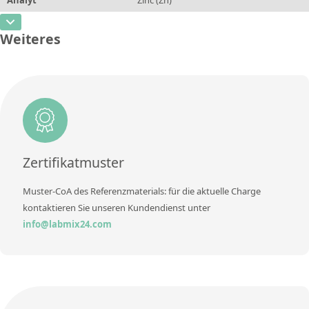
Konzentration
0,29
Zusätzliche Informationen
CAS-Nummer
[7440-66-6]
Einheit
%
Weiteres
Methode
Konzentration
rem
Zusätzliche Informationen
Einheit
%
Methode
Zusätzliche Informationen
Methode
Zertifikatmuster
Muster-CoA des Referenzmaterials: für die aktuelle Charge
kontaktieren Sie unseren Kundendienst unter
info@labmix24.com