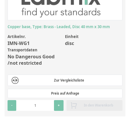
Anorganische Referenzstandards
Laborvergleichsuntersuchungen (LVU/PT)
Laborbedarf und Verbrauchsmaterialien
Copper base, Type: Brass - Leaded, Disc 40 mm x 30 mm
Sonstige Standards
Artikelnr.
Einheit
IMN-WG1
disc
Custom-Made
Transportdaten
No Dangerous Good
Übersicht: Kundenspezifische Standards
/not restricted
Anorganische wässrige Kundenmischungen
Zur Vergleichsliste
Organische Analyten | Rückstandsanalytik
Elementstandards in Öl
Preis auf Anfrage
Metallstandards | Setting Up Samples (SUS)
-
+
In den Warenkorb
Kundenspezifische Polymerstandards
Pharmazeutische und organische Kundensynthesen