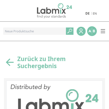
DE
EN
Produkte
Pharmazeutische Referenzstandards
Metall- und Verbrennungstandards
Referenzstandards für die Petrochemie
Zurück zu Ihrem
Suchergebnis
Referenzstandards für die Industrie und Geologie
Referenzstandards für Lebensmittel und Getränke
Referenzstandards für die Umweltanalytik
Referenzstandards für physikalische Eigenschaften
Organische Referenzstandards