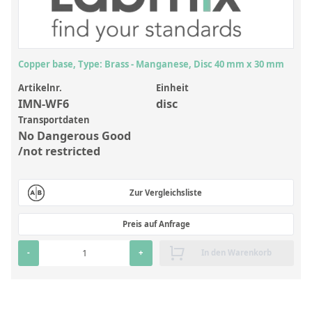
Anorganische Referenzstandards
Laborvergleichsuntersuchungen (LVU/PT)
Laborbedarf und Verbrauchsmaterialien
Copper base, Type: Brass - Manganese, Disc 40 mm x 30 mm
Sonstige Standards
Artikelnr.
Einheit
IMN-WF6
disc
Custom-Made
Transportdaten
No Dangerous Good
Übersicht: Kundenspezifische Standards
/not restricted
Anorganische wässrige Kundenmischungen
Zur Vergleichsliste
Organische Analyten | Rückstandsanalytik
Elementstandards in Öl
Preis auf Anfrage
Metallstandards | Setting Up Samples (SUS)
-
+
In den Warenkorb
Kundenspezifische Polymerstandards
Pharmazeutische und organische Kundensynthesen