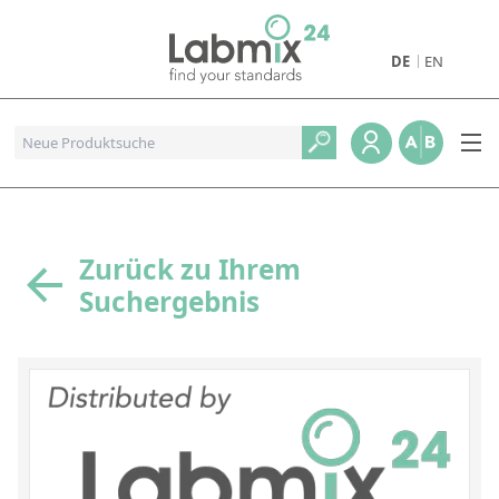
DE
EN
Produkte
Pharmazeutische Referenzstandards
Metall- und Verbrennungstandards
Referenzstandards für die Petrochemie
Zurück zu Ihrem
Suchergebnis
Referenzstandards für die Industrie und Geologie
Referenzstandards für Lebensmittel und Getränke
Referenzstandards für die Umweltanalytik
Referenzstandards für physikalische Eigenschaften
Organische Referenzstandards