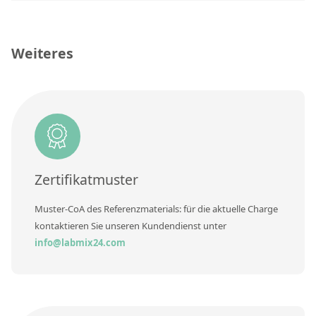
RFA-Monitorproben aus Silikatglas
Kundenspezifische Partikelstandards
Weiteres
Über uns
Über Labmix24
Unsere Partner und Marken
Presse und Aktuelles
Zertifikatmuster
Vertretungen im Ausland
Muster-CoA des Referenzmaterials: für die aktuelle Charge
Messen und Events
kontaktieren Sie unseren Kundendienst unter
DIN EN ISO 9001:2015 Zertifizierung
info@labmix24.com
FAQ
Karriere bei Labmix24