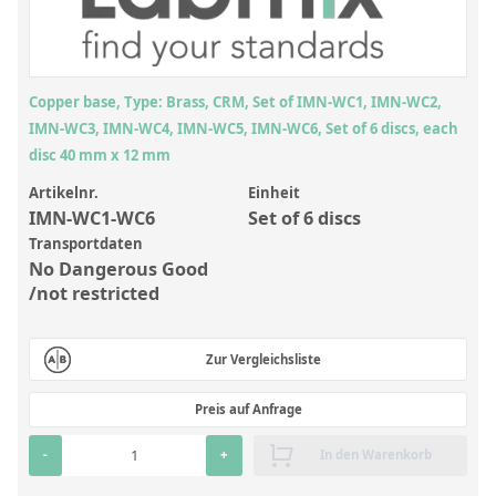
Anorganische Referenzstandards
Laborvergleichsuntersuchungen (LVU/PT)
Laborbedarf und Verbrauchsmaterialien
Copper base, Type: Brass, CRM, Set of IMN-WC1, IMN-WC2,
Sonstige Standards
IMN-WC3, IMN-WC4, IMN-WC5, IMN-WC6, Set of 6 discs, each
disc 40 mm x 12 mm
Custom-Made
Artikelnr.
Einheit
IMN-WC1-WC6
Set of 6 discs
Übersicht: Kundenspezifische Standards
Transportdaten
No Dangerous Good
Anorganische wässrige Kundenmischungen
/not restricted
Organische Analyten | Rückstandsanalytik
Elementstandards in Öl
Zur Vergleichsliste
Metallstandards | Setting Up Samples (SUS)
Preis auf Anfrage
Kundenspezifische Polymerstandards
-
+
In den Warenkorb
Pharmazeutische und organische Kundensynthesen