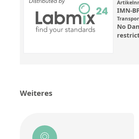
Artikelnr
IMN-BP
Transpo
No Dan
restric
Weiteres