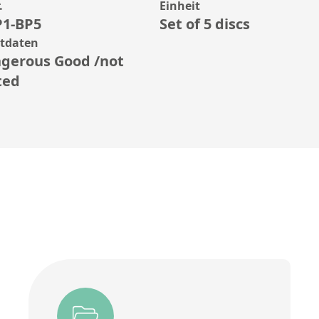
.
Einheit
1-BP5
Set of 5 discs
rtdaten
gerous Good /not
ted