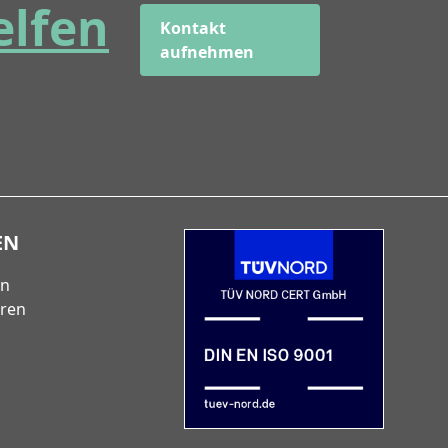
elfen
Kontakt
aufnehmen
EN
en
eren