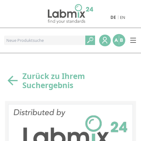
DE
EN
Produkte
Pharmazeutische Referenzstandards
Metall- und Verbrennungstandards
Referenzstandards für die Petrochemie
Zurück zu Ihrem
Suchergebnis
Referenzstandards für die Industrie und Geologie
Referenzstandards für Lebensmittel und Getränke
Referenzstandards für die Umweltanalytik
Referenzstandards für physikalische Eigenschaften
Organische Referenzstandards