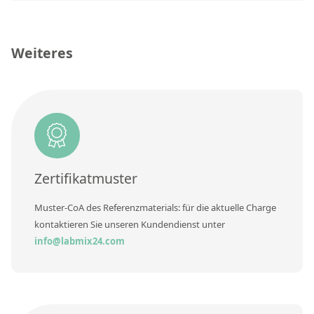
RFA-Monitorproben aus Silikatglas
Kundenspezifische Partikelstandards
Weiteres
Über uns
Über Labmix24
Unsere Partner und Marken
Presse und Aktuelles
Zertifikatmuster
Vertretungen im Ausland
Muster-CoA des Referenzmaterials: für die aktuelle Charge
Messen und Events
kontaktieren Sie unseren Kundendienst unter
DIN EN ISO 9001:2015 Zertifizierung
info@labmix24.com
FAQ
Karriere bei Labmix24