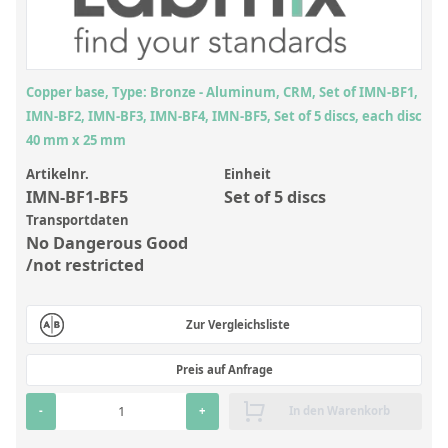
Anorganische Referenzstandards
Laborvergleichsuntersuchungen (LVU/PT)
Laborbedarf und Verbrauchsmaterialien
Copper base, Type: Bronze - Aluminum, CRM, Set of IMN-BF1,
Sonstige Standards
IMN-BF2, IMN-BF3, IMN-BF4, IMN-BF5, Set of 5 discs, each disc
40 mm x 25 mm
Custom-Made
Artikelnr.
Einheit
IMN-BF1-BF5
Set of 5 discs
Übersicht: Kundenspezifische Standards
Transportdaten
No Dangerous Good
Anorganische wässrige Kundenmischungen
/not restricted
Organische Analyten | Rückstandsanalytik
Elementstandards in Öl
Zur Vergleichsliste
Metallstandards | Setting Up Samples (SUS)
Preis auf Anfrage
Kundenspezifische Polymerstandards
-
+
In den Warenkorb
Pharmazeutische und organische Kundensynthesen