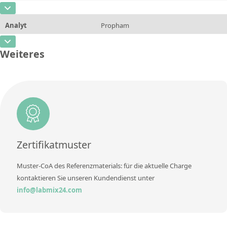
CAS-Nummer
[23135-22-0]
Einheit
µg/L
Methode
Analyt
Propham
Konzentration
5 - 200
Zusätzliche Informationen
CAS-Nummer
[122-42-9]
Einheit
µg/L
Weiteres
Methode
Konzentration
5 - 200
Zusätzliche Informationen
Einheit
µg/L
Methode
Zusätzliche Informationen
Methode
Zertifikatmuster
Muster-CoA des Referenzmaterials: für die aktuelle Charge
kontaktieren Sie unseren Kundendienst unter
info@labmix24.com