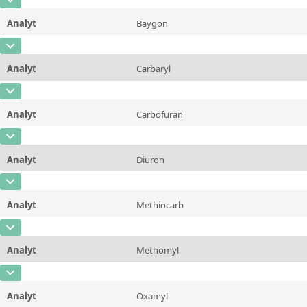
Kontaktieren Sie uns
CAS-Nummer
[1646-87-3]
Zusätzliche Informationen
Analyt
Baygon
Konzentration
5 - 200
Methode
CAS-Nummer
[114-26-1]
Einheit
µg/L
Analyt
Carbaryl
Konzentration
5 - 200
Zusätzliche Informationen
CAS-Nummer
[63-25-2]
Einheit
µg/L
Methode
Analyt
Carbofuran
Konzentration
5 - 200
Zusätzliche Informationen
CAS-Nummer
[1563-66-2]
Einheit
µg/L
Methode
Analyt
Diuron
Konzentration
5 - 200
Zusätzliche Informationen
CAS-Nummer
[330-54-1]
Einheit
µg/L
Methode
Analyt
Methiocarb
Konzentration
5 - 200
Zusätzliche Informationen
CAS-Nummer
[2032-65-7]
Einheit
µg/L
Methode
Analyt
Methomyl
Konzentration
5 - 200
Zusätzliche Informationen
CAS-Nummer
[16752-77-5]
Einheit
µg/L
Methode
Analyt
Oxamyl
Konzentration
5 - 200
Zusätzliche Informationen