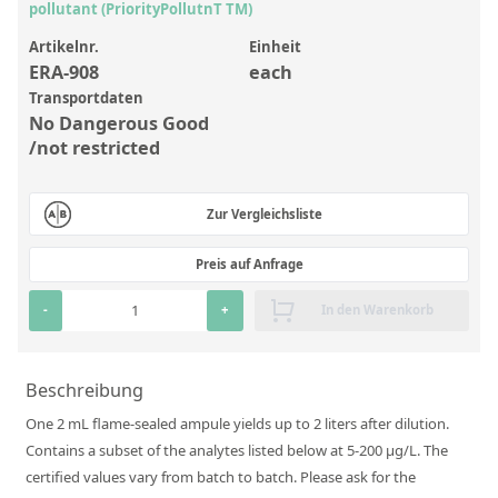
Anorganische Referenzstandards
pollutant (PriorityPollutnT TM)
Laborvergleichsuntersuchungen (LVU/PT)
Artikelnr.
Einheit
ERA-908
each
Laborbedarf und Verbrauchsmaterialien
Transportdaten
No Dangerous Good
Sonstige Standards
/not restricted
Custom-Made
Zur Vergleichsliste
Übersicht: Kundenspezifische Standards
Preis auf Anfrage
Anorganische wässrige Kundenmischungen
-
+
In den Warenkorb
Organische Analyten | Rückstandsanalytik
Elementstandards in Öl
Beschreibung
Metallstandards | Setting Up Samples (SUS)
One 2 mL flame-sealed ampule yields up to 2 liters after dilution.
Kundenspezifische Polymerstandards
Contains a subset of the analytes listed below at 5-200 µg/L. The
certified values vary from batch to batch. Please ask for the
Pharmazeutische und organische Kundensynthesen