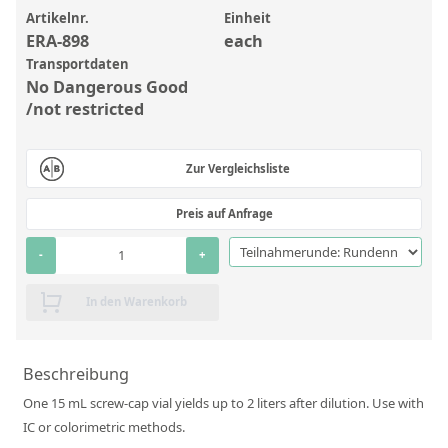
Anorganische Referenzstandards
Artikelnr.
Einheit
Laborvergleichsuntersuchungen (LVU/PT)
ERA-898
each
Transportdaten
Laborbedarf und Verbrauchsmaterialien
No Dangerous Good
/not restricted
Sonstige Standards
Custom-Made
Zur Vergleichsliste
Übersicht: Kundenspezifische Standards
Preis auf Anfrage
Anorganische wässrige Kundenmischungen
-
+
Organische Analyten | Rückstandsanalytik
In den Warenkorb
Elementstandards in Öl
Metallstandards | Setting Up Samples (SUS)
Beschreibung
Kundenspezifische Polymerstandards
One 15 mL screw-cap vial yields up to 2 liters after dilution. Use with
IC or colorimetric methods.
Pharmazeutische und organische Kundensynthesen