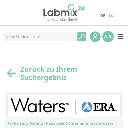
DE
EN
Produkte
Pharmazeutische Referenzstandards
Metall- und Verbrennungstandards
Referenzstandards für die Petrochemie
Zurück zu Ihrem
Suchergebnis
Referenzstandards für die Industrie und Geologie
Referenzstandards für Lebensmittel und Getränke
Referenzstandards für die Umweltanalytik
Referenzstandards für physikalische Eigenschaften
Organische Referenzstandards
Proficiency Testing - Hexavalent Chromium, waste water