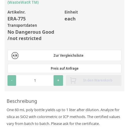
Anorganische Referenzstandards
(WasteWatR TM)
Laborvergleichsuntersuchungen (LVU/PT)
Artikelnr.
Einheit
ERA-775
each
Laborbedarf und Verbrauchsmaterialien
Transportdaten
No Dangerous Good
Sonstige Standards
/not restricted
Custom-Made
Zur Vergleichsliste
Übersicht: Kundenspezifische Standards
Preis auf Anfrage
Anorganische wässrige Kundenmischungen
-
+
In den Warenkorb
Organische Analyten | Rückstandsanalytik
Elementstandards in Öl
Beschreibung
Metallstandards | Setting Up Samples (SUS)
One 60 mL poly bottle yields up to 1 liter after dilution. Analyze for
Kundenspezifische Polymerstandards
silica as SiO2 with colorimetric or ICP methods. The certified values
vary from batch to batch. Please ask for the certificate.
Pharmazeutische und organische Kundensynthesen