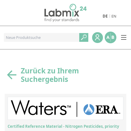
DE
EN
Produkte
Pharmazeutische Referenzstandards
Metall- und Verbrennungstandards
Referenzstandards für die Petrochemie
Zurück zu Ihrem
Suchergebnis
Referenzstandards für die Industrie und Geologie
Referenzstandards für Lebensmittel und Getränke
Referenzstandards für die Umweltanalytik
Referenzstandards für physikalische Eigenschaften
Organische Referenzstandards
Certified Reference Material - Nitrogen Pesticides, priority