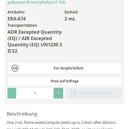
Anorganische Referenzstandards
pollutant (PriorityPollutnT TM)
Laborvergleichsuntersuchungen (LVU/PT)
Artikelnr.
Einheit
ERA-674
2 mL
Laborbedarf und Verbrauchsmaterialien
Transportdaten
ADR Excepted Quantity
Sonstige Standards
(EQ) / AIR Excepted
Quantity (EQ) UN1230 3
Custom-Made
II E2
Übersicht: Kundenspezifische Standards
Zur Vergleichsliste
Anorganische wässrige Kundenmischungen
Organische Analyten | Rückstandsanalytik
Preis auf Anfrage
Elementstandards in Öl
-
+
In den Warenkorb
Metallstandards | Setting Up Samples (SUS)
Kundenspezifische Polymerstandards
Beschreibung
One 2 mL flame-sealed ampule yields up to 2 liters after dilution.
Pharmazeutische und organische Kundensynthesen