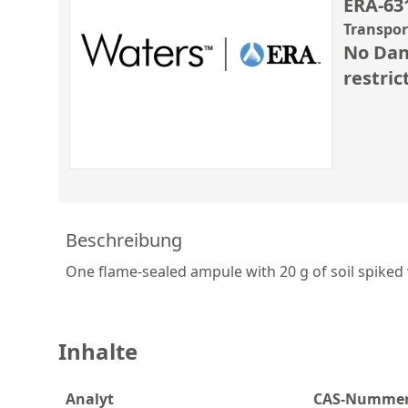
ERA-63
Transpo
No Dan
restric
Beschreibung
One flame-sealed ampule with 20 g of soil spiked 
Inhalte
Analyt
CAS-Numme