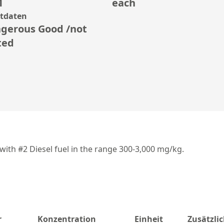
1
each
rtdaten
gerous Good /not
ted
with #2 Diesel fuel in the range 300-3,000 mg/kg.
r
Konzentration
Einheit
Zusätzli