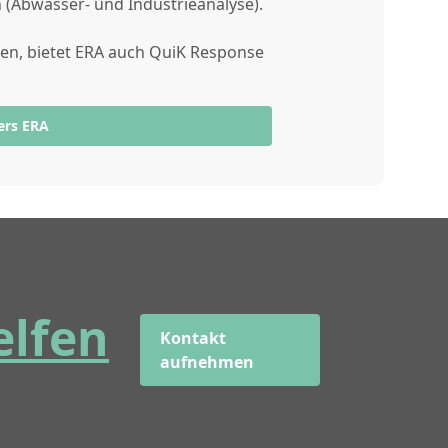
(Abwasser- und Industrieanalyse).
gen, bietet ERA auch QuiK Response
ers ERA
elfen
Kontakt
aufnehmen