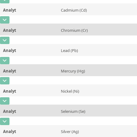
Kontaktieren Sie uns
CAS-Nummer
[7440-41-7]
Zusätzliche Informationen
Analyt
Cadmium (Cd)
Konzentration
0,1 - 60
Methode
CAS-Nummer
[7440-43-9]
Einheit
mg/L
Analyt
Chromium (Cr)
Konzentration
0,5 - 60
Zusätzliche Informationen
CAS-Nummer
[7440-47-3]
Einheit
mg/L
Methode
Analyt
Lead (Pb)
Konzentration
0,5 - 500
Zusätzliche Informationen
CAS-Nummer
[7439-92-1]
Einheit
mg/L
Methode
Analyt
Mercury (Hg)
Konzentration
0,5 - 1500
Zusätzliche Informationen
CAS-Nummer
[7439-97-6]
Einheit
mg/L
Methode
Analyt
Nickel (Ni)
Konzentration
0,05 - 100
Zusätzliche Informationen
CAS-Nummer
[7440-02-0]
Einheit
mg/L
Methode
Analyt
Selenium (Se)
Konzentration
0,5 - 200
Zusätzliche Informationen
CAS-Nummer
[7782-49-2]
Einheit
mg/L
Methode
Analyt
Silver (Ag)
Konzentration
0,5 - 100
Zusätzliche Informationen