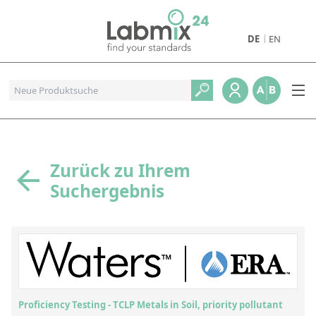
DE
EN
Produkte
Pharmazeutische Referenzstandards
Metall- und Verbrennungstandards
Referenzstandards für die Petrochemie
Zurück zu Ihrem
Suchergebnis
Referenzstandards für die Industrie und Geologie
Referenzstandards für Lebensmittel und Getränke
Referenzstandards für die Umweltanalytik
Referenzstandards für physikalische Eigenschaften
Organische Referenzstandards
Proficiency Testing - TCLP Metals in Soil, priority pollutant