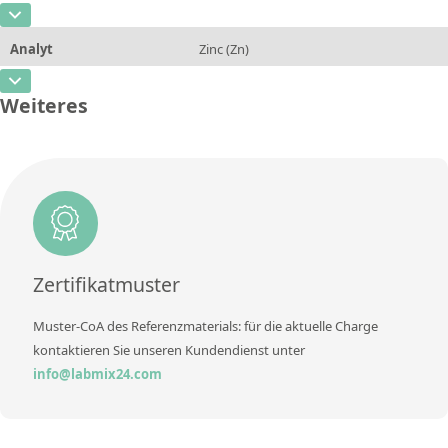
CAS-Nummer
[7440-22-4]
Einheit
mg/L
Methode
Analyt
Zinc (Zn)
Konzentration
0,2 - 400
Zusätzliche Informationen
CAS-Nummer
[7440-66-6]
Einheit
mg/L
Weiteres
Methode
Konzentration
0,5 - 300
Zusätzliche Informationen
Einheit
mg/L
Methode
Zusätzliche Informationen
Methode
Zertifikatmuster
Muster-CoA des Referenzmaterials: für die aktuelle Charge
kontaktieren Sie unseren Kundendienst unter
info@labmix24.com