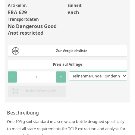
Anorganische Referenzstandards
Artikelnr.
Einheit
Laborvergleichsuntersuchungen (LVU/PT)
ERA-629
each
Transportdaten
Laborbedarf und Verbrauchsmaterialien
No Dangerous Good
/not restricted
Sonstige Standards
Custom-Made
Zur Vergleichsliste
Übersicht: Kundenspezifische Standards
Preis auf Anfrage
Anorganische wässrige Kundenmischungen
-
+
Organische Analyten | Rückstandsanalytik
In den Warenkorb
Elementstandards in Öl
Metallstandards | Setting Up Samples (SUS)
Beschreibung
Kundenspezifische Polymerstandards
One 105 g soil standard in a screw-cap bottle designed specifically
to meet all state requirements for TCLP extraction and analysis for
Pharmazeutische und organische Kundensynthesen