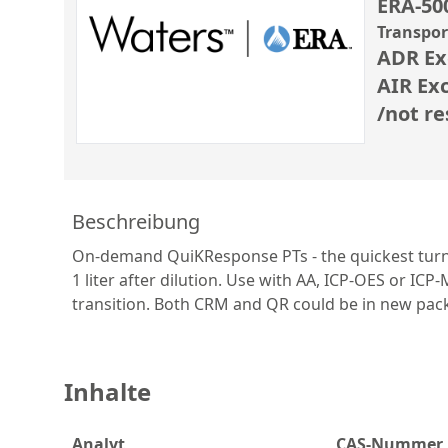
ERA-50
Transpo
ADR Ex
AIR Ex
/not re
Beschreibung
On-demand QuiKResponse PTs - the quickest turn 
1 liter after dilution. Use with AA, ICP-OES or 
transition. Both CRM and QR could be in new packa
Inhalte
Analyt
CAS-Nummer