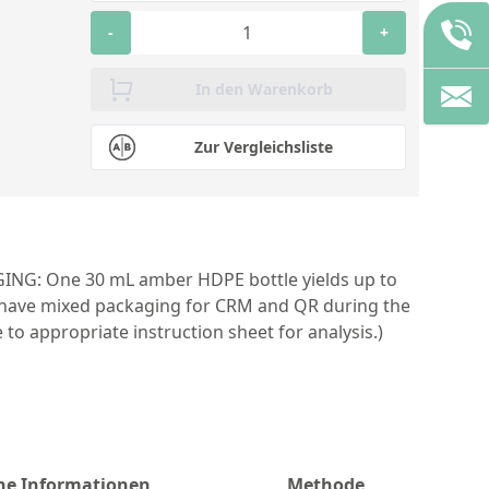
-
+
In den Warenkorb
Zur Vergleichsliste
GING: One 30 mL amber HDPE bottle yields up to
ll have mixed packaging for CRM and QR during the
to appropriate instruction sheet for analysis.)
che Informationen
Methode