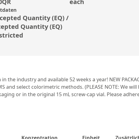
0QR
each
rtdaten
cepted Quantity (EQ) /
cepted Quantity (EQ)
stricted
in the industry and available 52 weeks a year! NEW PACKA
ICP-MS and select colorimetric methods. (PLEASE NOTE: We wi
ging or in the original 15 mL screw-cap vial. Please adhere 
Konzentration
Einheit
Zusätzli