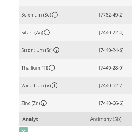
Selenium (Se)
[7782-49-2]
Silver (Ag)
[7440-22-4]
Strontium (Sr)
[7440-24-6]
Thallium (Tl)
[7440-28-0]
Vanadium (V)
[7440-62-2]
Zinc (Zn)
[7440-66-6]
Analyt
Antimony (Sb)
CAS-Nummer
[7440-36-0]