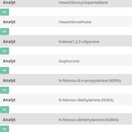
Analyt
Hexachlorocyclopentadiene
Konzentration
1000 - 15000
Zusätzliche Informationen
CAS-Nummer
[77-47-4]
Einheit
µg/kg
Methode
Analyt
Hexachloroethane
Konzentration
1000 - 15000
Zusätzliche Informationen
CAS-Nummer
[67-72-1]
Einheit
µg/kg
Methode
Analyt
Indeno(1,2,3-cd)pyrene
Konzentration
1000 - 15000
Zusätzliche Informationen
CAS-Nummer
[193-39-5]
Einheit
µg/kg
Methode
Analyt
Isophorone
Konzentration
1000 - 15000
Zusätzliche Informationen
CAS-Nummer
[78-59-1]
Einheit
µg/kg
Methode
Analyt
N-Nitroso-di-n-propylamine (NDPA)
Konzentration
1000 - 15000
Zusätzliche Informationen
CAS-Nummer
[621-64-7]
Einheit
µg/kg
Methode
Analyt
N-Nitroso-diethylamine (NDEA)
Konzentration
1000 - 15000
Zusätzliche Informationen
CAS-Nummer
[55-18-5]
Einheit
µg/kg
Methode
Analyt
N-Nitroso-dimethylamine (NDMA)
Konzentration
1000 - 15000
Zusätzliche Informationen
CAS-Nummer
[62-75-9]