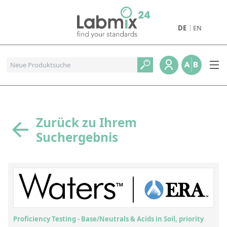
DE
EN
Produkte
Pharmazeutische Referenzstandards
Metall- und Verbrennungstandards
Referenzstandards für die Petrochemie
Zurück zu Ihrem
Suchergebnis
Referenzstandards für die Industrie und Geologie
Referenzstandards für Lebensmittel und Getränke
Referenzstandards für die Umweltanalytik
Referenzstandards für physikalische Eigenschaften
Organische Referenzstandards
Proficiency Testing - Base/Neutrals & Acids in Soil, priority