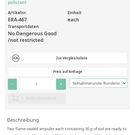
Anorganische Referenzstandards
pollutant
Laborvergleichsuntersuchungen (LVU/PT)
Artikelnr.
Einheit
ERA-467
each
Laborbedarf und Verbrauchsmaterialien
Transportdaten
No Dangerous Good
Sonstige Standards
/not restricted
Custom-Made
Zur Vergleichsliste
Übersicht: Kundenspezifische Standards
Preis auf Anfrage
Anorganische wässrige Kundenmischungen
-
+
Organische Analyten | Rückstandsanalytik
Elementstandards in Öl
In den Warenkorb
Metallstandards | Setting Up Samples (SUS)
Kundenspezifische Polymerstandards
Beschreibung
Two flame-sealed ampules each containing 30 g of soil are ready to
Pharmazeutische und organische Kundensynthesen