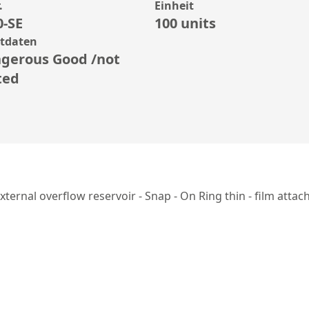
.
Einheit
0-SE
100 units
rtdaten
gerous Good /not
ted
ternal overflow reservoir - Snap - On Ring thin - film atta