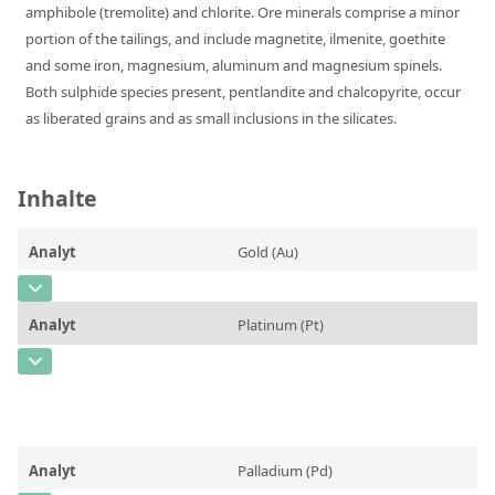
amphibole (tremolite) and chlorite. Ore minerals comprise a minor
RFA-Monitorproben aus Silikatglas
portion of the tailings, and include magnetite, ilmenite, goethite
Kundenspezifische Partikelstandards
and some iron, magnesium, aluminum and magnesium spinels.
Both sulphide species present, pentlandite and chalcopyrite, occur
as liberated grains and as small inclusions in the silicates.
Über uns
Über Labmix24
Inhalte
Unsere Partner und Marken
Presse und Aktuelles
Analyt
Gold (Au)
Vertretungen im Ausland
CAS-Nummer
[7440-57-5]
Analyt
Platinum (Pt)
Messen und Events
Konzentration
48
CAS-Nummer
[7440-06-4]
DIN EN ISO 9001:2015 Zertifizierung
Einheit
ng/g
Konzentration
129
FAQ
Zusätzliche Informationen
Einheit
ng/g
Karriere bei Labmix24
Methode
Analyt
Palladium (Pd)
Zusätzliche Informationen