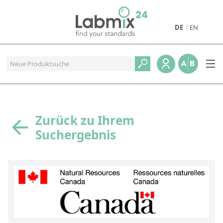
DE
EN
Produkte
Pharmazeutische Referenzstandards
Metall- und Verbrennungstandards
Referenzstandards für die Petrochemie
Zurück zu Ihrem
Suchergebnis
Referenzstandards für die Industrie und Geologie
Referenzstandards für Lebensmittel und Getränke
Referenzstandards für die Umweltanalytik
Referenzstandards für physikalische Eigenschaften
Organische Referenzstandards