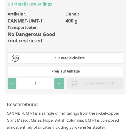
Anorganische Referenzstandards
Ultramafic Ore Tailings
Laborvergleichsuntersuchungen (LVU/PT)
Artikelnr.
Einheit
CANMET-UMT-1
400 g
Laborbedarf und Verbrauchsmaterialien
Transportdaten
Sonstige Standards
No Dangerous Good
/not restricted
Custom-Made
Zur Vergleichsliste
Übersicht: Kundenspezifische Standards
Anorganische wässrige Kundenmischungen
Preis auf Anfrage
Organische Analyten | Rückstandsanalytik
-
+
In den Warenkorb
Elementstandards in Öl
Beschreibung
Metallstandards | Setting Up Samples (SUS)
CANMET-UMT-1 is a sample of mill tailings from the nickel-copper
Kundenspezifische Polymerstandards
Giant Mascot Mines, Hope, British Columbia. UMT-1 is composed
Pharmazeutische und organische Kundensynthesen
almost entirely of silicates including pyroxene (enstatite),