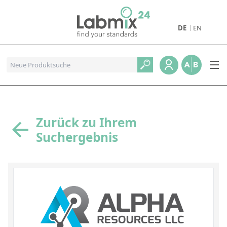
DE
EN
Produkte
Pharmazeutische Referenzstandards
Metall- und Verbrennungstandards
Referenzstandards für die Petrochemie
Zurück zu Ihrem
Suchergebnis
Referenzstandards für die Industrie und Geologie
Referenzstandards für Lebensmittel und Getränke
Referenzstandards für die Umweltanalytik
Referenzstandards für physikalische Eigenschaften
Organische Referenzstandards