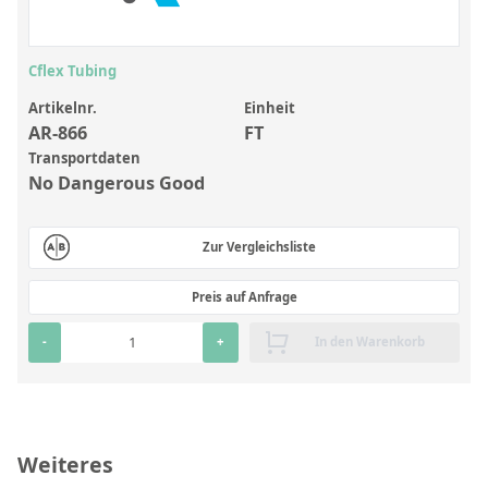
Anorganische Referenzstandards
Laborvergleichsuntersuchungen (LVU/PT)
Cflex Tubing
Laborbedarf und Verbrauchsmaterialien
Artikelnr.
Einheit
Sonstige Standards
AR-866
FT
Transportdaten
No Dangerous Good
Custom-Made
Übersicht: Kundenspezifische Standards
Zur Vergleichsliste
Anorganische wässrige Kundenmischungen
Preis auf Anfrage
Organische Analyten | Rückstandsanalytik
-
+
In den Warenkorb
Elementstandards in Öl
Metallstandards | Setting Up Samples (SUS)
Kundenspezifische Polymerstandards
Weiteres
Pharmazeutische und organische Kundensynthesen