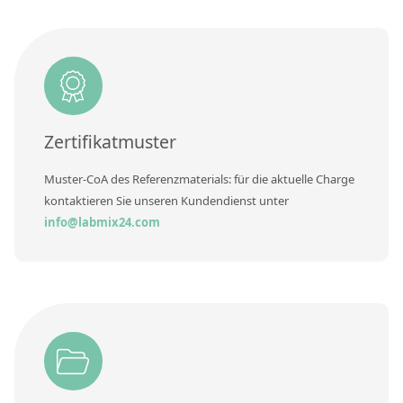
RFA-Monitorproben aus Silikatglas
Kundenspezifische Partikelstandards
Über uns
Zertifikatmuster
Über Labmix24
Unsere Partner und Marken
Muster-CoA des Referenzmaterials: für die aktuelle Charge
kontaktieren Sie unseren Kundendienst unter
Presse und Aktuelles
info@labmix24.com
Vertretungen im Ausland
Messen und Events
DIN EN ISO 9001:2015 Zertifizierung
FAQ
Karriere bei Labmix24