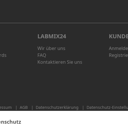
LABMIX24
KUND
Wir über uns
Anmeld
rds
FAQ
Registri
Kontaktieren Sie uns
essum
|
AGB
|
Datenschutzerklärung
|
Datenschutz-Einstel
enschutz