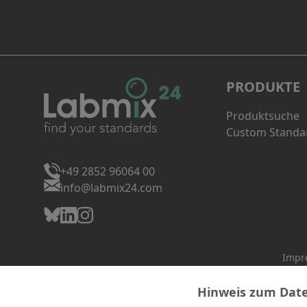
PRODUKTE
Produktsuche
Custom Standa
+49 2852 96064 00
info@labmix24.com
Impr
Hinweis zum Dat