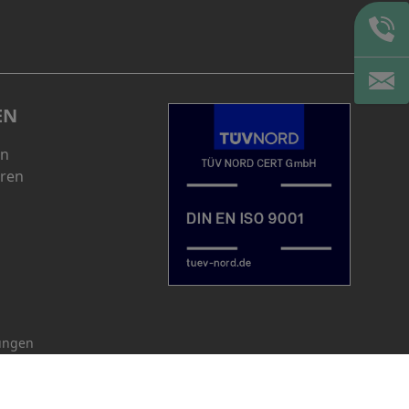
EN
en
eren
lungen