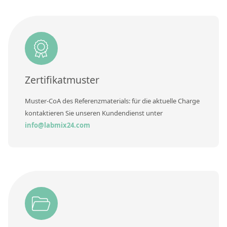
RFA-Monitorproben aus Silikatglas
Kundenspezifische Partikelstandards
Über uns
Zertifikatmuster
Über Labmix24
Unsere Partner und Marken
Muster-CoA des Referenzmaterials: für die aktuelle Charge
kontaktieren Sie unseren Kundendienst unter
Presse und Aktuelles
info@labmix24.com
Vertretungen im Ausland
Messen und Events
DIN EN ISO 9001:2015 Zertifizierung
FAQ
Karriere bei Labmix24