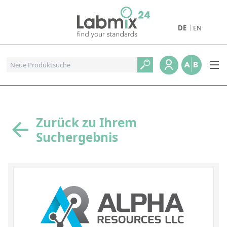
DE
EN
Produkte
Pharmazeutische Referenzstandards
Metall- und Verbrennungstandards
Referenzstandards für die Petrochemie
Zurück zu Ihrem
Suchergebnis
Referenzstandards für die Industrie und Geologie
Referenzstandards für Lebensmittel und Getränke
Referenzstandards für die Umweltanalytik
Referenzstandards für physikalische Eigenschaften
Organische Referenzstandards