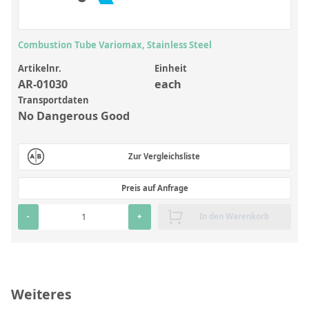
Anorganische Referenzstandards
Laborvergleichsuntersuchungen (LVU/PT)
Combustion Tube Variomax, Stainless Steel
Laborbedarf und Verbrauchsmaterialien
Artikelnr.
Einheit
Sonstige Standards
AR-01030
each
Transportdaten
No Dangerous Good
Custom-Made
Übersicht: Kundenspezifische Standards
Zur Vergleichsliste
Anorganische wässrige Kundenmischungen
Preis auf Anfrage
Organische Analyten | Rückstandsanalytik
-
+
In den Warenkorb
Elementstandards in Öl
Metallstandards | Setting Up Samples (SUS)
Kundenspezifische Polymerstandards
Weiteres
Pharmazeutische und organische Kundensynthesen