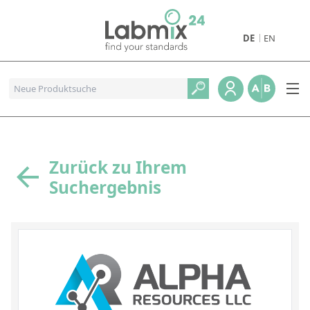
DE
EN
Produkte
Pharmazeutische Referenzstandards
Metall- und Verbrennungstandards
Referenzstandards für die Petrochemie
Zurück zu Ihrem
Suchergebnis
Referenzstandards für die Industrie und Geologie
Referenzstandards für Lebensmittel und Getränke
Referenzstandards für die Umweltanalytik
Referenzstandards für physikalische Eigenschaften
Organische Referenzstandards