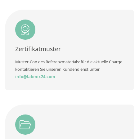
RFA-Monitorproben aus Silikatglas
Kundenspezifische Partikelstandards
Über uns
Zertifikatmuster
Über Labmix24
Unsere Partner und Marken
Muster-CoA des Referenzmaterials: für die aktuelle Charge
kontaktieren Sie unseren Kundendienst unter
Presse und Aktuelles
info@labmix24.com
Vertretungen im Ausland
Messen und Events
DIN EN ISO 9001:2015 Zertifizierung
FAQ
Karriere bei Labmix24