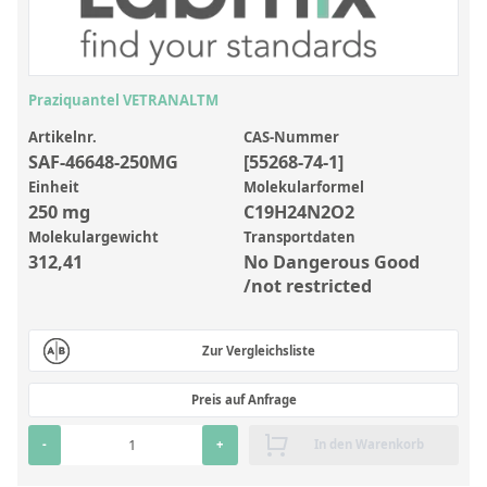
Anorganische Referenzstandards
Laborvergleichsuntersuchungen (LVU/PT)
Laborbedarf und Verbrauchsmaterialien
Praziquantel VETRANALTM
Sonstige Standards
Artikelnr.
CAS-Nummer
SAF-46648-250MG
[55268-74-1]
Custom-Made
Einheit
Molekularformel
250 mg
C19H24N2O2
Übersicht: Kundenspezifische Standards
Molekulargewicht
Transportdaten
312,41
No Dangerous Good
Anorganische wässrige Kundenmischungen
/not restricted
Organische Analyten | Rückstandsanalytik
Elementstandards in Öl
Zur Vergleichsliste
Metallstandards | Setting Up Samples (SUS)
Preis auf Anfrage
Kundenspezifische Polymerstandards
-
+
In den Warenkorb
Pharmazeutische und organische Kundensynthesen