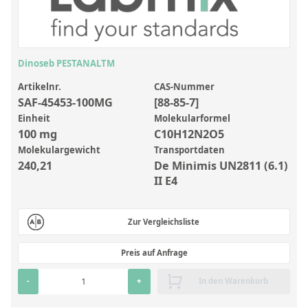
Anorganische Referenzstandards
Laborvergleichsuntersuchungen (LVU/PT)
Laborbedarf und Verbrauchsmaterialien
Dinoseb PESTANALTM
Sonstige Standards
Artikelnr.
CAS-Nummer
SAF-45453-100MG
[88-85-7]
Custom-Made
Einheit
Molekularformel
100 mg
C10H12N2O5
Übersicht: Kundenspezifische Standards
Molekulargewicht
Transportdaten
240,21
De Minimis UN2811 (6.1)
Anorganische wässrige Kundenmischungen
II E4
Organische Analyten | Rückstandsanalytik
Elementstandards in Öl
Zur Vergleichsliste
Metallstandards | Setting Up Samples (SUS)
Preis auf Anfrage
Kundenspezifische Polymerstandards
-
+
In den Warenkorb
Pharmazeutische und organische Kundensynthesen