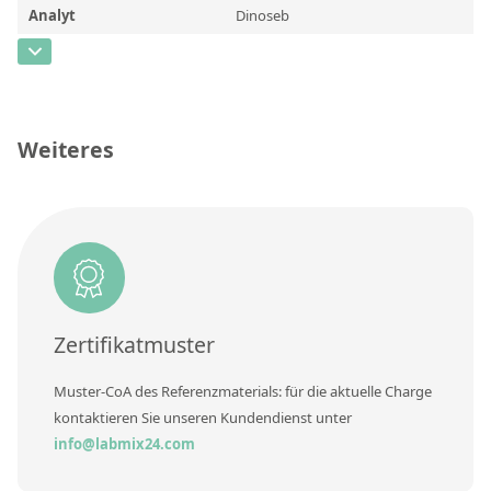
Kontaktieren Sie uns
Analyt
Dinoseb
CAS-Nummer
[88-85-7]
Konzentration
Einheit
Weiteres
Zusätzliche Informationen
Methode
Zertifikatmuster
Muster-CoA des Referenzmaterials: für die aktuelle Charge
kontaktieren Sie unseren Kundendienst unter
info@labmix24.com