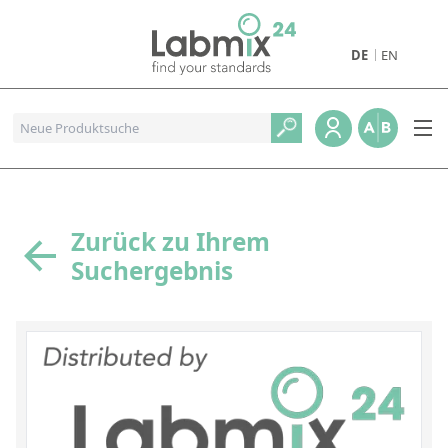
DE
EN
Produkte
Pharmazeutische Referenzstandards
Metall- und Verbrennungstandards
Referenzstandards für die Petrochemie
Zurück zu Ihrem
Suchergebnis
Referenzstandards für die Industrie und Geologie
Referenzstandards für Lebensmittel und Getränke
Referenzstandards für die Umweltanalytik
Referenzstandards für physikalische Eigenschaften
Organische Referenzstandards