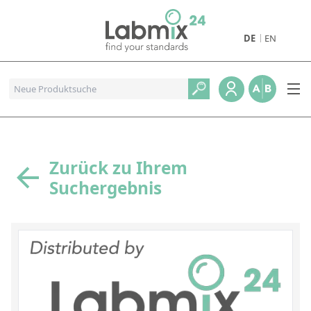
DE
EN
Produkte
Pharmazeutische Referenzstandards
Metall- und Verbrennungstandards
Referenzstandards für die Petrochemie
Zurück zu Ihrem
Suchergebnis
Referenzstandards für die Industrie und Geologie
Referenzstandards für Lebensmittel und Getränke
Referenzstandards für die Umweltanalytik
Referenzstandards für physikalische Eigenschaften
Organische Referenzstandards