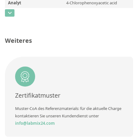
Kontaktieren Sie uns
Analyt
4-Chlorophenoxyacetic acid
CAS-Nummer
[122-88-3]
Konzentration
Einheit
Weiteres
Zusätzliche Informationen
Methode
Zertifikatmuster
Muster-CoA des Referenzmaterials: für die aktuelle Charge
kontaktieren Sie unseren Kundendienst unter
info@labmix24.com