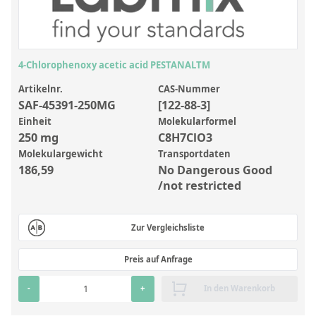
Anorganische Referenzstandards
Laborvergleichsuntersuchungen (LVU/PT)
Laborbedarf und Verbrauchsmaterialien
4-Chlorophenoxy acetic acid PESTANALTM
Sonstige Standards
Artikelnr.
CAS-Nummer
SAF-45391-250MG
[122-88-3]
Custom-Made
Einheit
Molekularformel
250 mg
C8H7ClO3
Übersicht: Kundenspezifische Standards
Molekulargewicht
Transportdaten
186,59
No Dangerous Good
Anorganische wässrige Kundenmischungen
/not restricted
Organische Analyten | Rückstandsanalytik
Elementstandards in Öl
Zur Vergleichsliste
Metallstandards | Setting Up Samples (SUS)
Preis auf Anfrage
Kundenspezifische Polymerstandards
-
+
In den Warenkorb
Pharmazeutische und organische Kundensynthesen