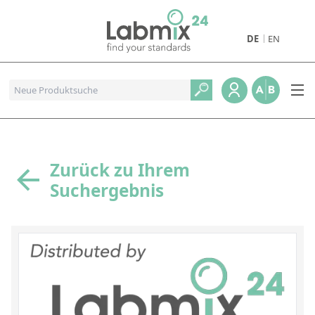
DE
EN
Produkte
Pharmazeutische Referenzstandards
Metall- und Verbrennungstandards
Referenzstandards für die Petrochemie
Zurück zu Ihrem
Suchergebnis
Referenzstandards für die Industrie und Geologie
Referenzstandards für Lebensmittel und Getränke
Referenzstandards für die Umweltanalytik
Referenzstandards für physikalische Eigenschaften
Organische Referenzstandards