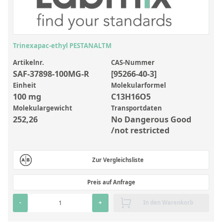
Anorganische Referenzstandards
Laborvergleichsuntersuchungen (LVU/PT)
Laborbedarf und Verbrauchsmaterialien
Trinexapac-ethyl PESTANALTM
Sonstige Standards
Artikelnr.
CAS-Nummer
SAF-37898-100MG-R
[95266-40-3]
Custom-Made
Einheit
Molekularformel
100 mg
C13H16O5
Übersicht: Kundenspezifische Standards
Molekulargewicht
Transportdaten
252,26
No Dangerous Good
Anorganische wässrige Kundenmischungen
/not restricted
Organische Analyten | Rückstandsanalytik
Elementstandards in Öl
Zur Vergleichsliste
Metallstandards | Setting Up Samples (SUS)
Preis auf Anfrage
Kundenspezifische Polymerstandards
-
+
In den Warenkorb
Pharmazeutische und organische Kundensynthesen