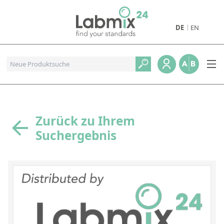
DE
EN
Produkte
Pharmazeutische Referenzstandards
Metall- und Verbrennungstandards
Referenzstandards für die Petrochemie
Zurück zu Ihrem
Suchergebnis
Referenzstandards für die Industrie und Geologie
Referenzstandards für Lebensmittel und Getränke
Referenzstandards für die Umweltanalytik
Referenzstandards für physikalische Eigenschaften
Organische Referenzstandards