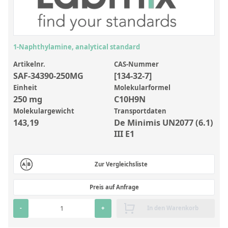
Anorganische Referenzstandards
Laborvergleichsuntersuchungen (LVU/PT)
Laborbedarf und Verbrauchsmaterialien
1-Naphthylamine, analytical standard
Sonstige Standards
Artikelnr.
CAS-Nummer
SAF-34390-250MG
[134-32-7]
Custom-Made
Einheit
Molekularformel
250 mg
C10H9N
Übersicht: Kundenspezifische Standards
Molekulargewicht
Transportdaten
143,19
De Minimis UN2077 (6.1)
Anorganische wässrige Kundenmischungen
III E1
Organische Analyten | Rückstandsanalytik
Elementstandards in Öl
Zur Vergleichsliste
Metallstandards | Setting Up Samples (SUS)
Preis auf Anfrage
Kundenspezifische Polymerstandards
-
+
In den Warenkorb
Pharmazeutische und organische Kundensynthesen