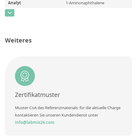
Kontaktieren Sie uns
Analyt
1-Aminonaphthalene
CAS-Nummer
[134-32-7]
Konzentration
Einheit
Weiteres
Zusätzliche Informationen
Methode
Zertifikatmuster
Muster-CoA des Referenzmaterials: für die aktuelle Charge
kontaktieren Sie unseren Kundendienst unter
info@labmix24.com