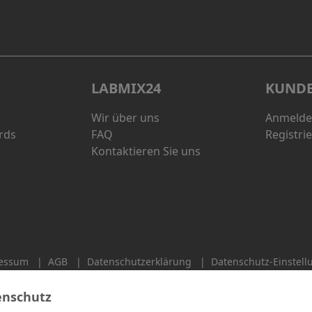
LABMIX24
KUND
Wir über uns
Anmeld
rds
FAQ
Registri
Kontaktieren Sie uns
essum
|
AGB
|
Datenschutzerklärung
|
Datenschutz-Einstel
enschutz