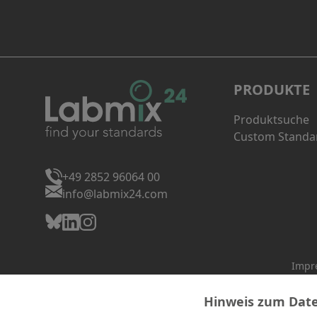
PRODUKTE
Produktsuche
Custom Standa
+49 2852 96064 00
info@labmix24.com
Impr
Hinweis zum Dat