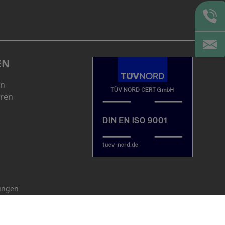
EN
en
eren
lungen