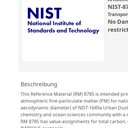
NIST-8
Transpo
No Dan
restric
Beschreibung
This Reference Material (RM) 8785 is intended pri
atmospheric fine-particulate matter (PM) for natio
aerodynamic diameter) of NIST-1649a Urban Dust r
chemistry and ocean-sciences community with a m
RM 8785 has value-assignments for total carbon