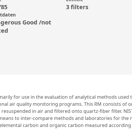
785
3 filters
rtdaten
gerous Good /not
ted
marily for use in the evaluation of analytical methods used
nal air quality monitoring programs. This RM consists of on
esuspended in air and filtered onto quartz-fiber filter. N
eans to inter-compare methods and laboratories for the m
, elemental carbon and organic carbon measured according