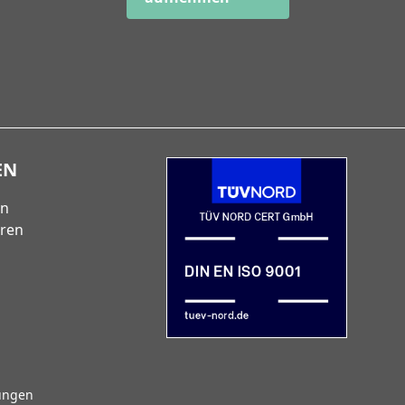
EN
en
eren
lungen