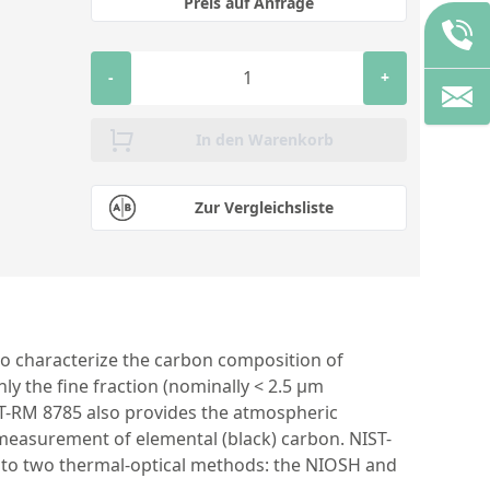
Preis auf Anfrage
-
+
In den Warenkorb
Zur Vergleichsliste
 to characterize the carbon composition of
ly the fine fraction (nominally < 2.5 µm
IST-RM 8785 also provides the atmospheric
easurement of elemental (black) carbon. NIST-
 to two thermal-optical methods: the NIOSH and