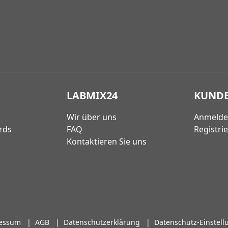
LABMIX24
KUND
Wir über uns
Anmeld
rds
FAQ
Registri
Kontaktieren Sie uns
essum
|
AGB
|
Datenschutzerklärung
|
Datenschutz-Einstel