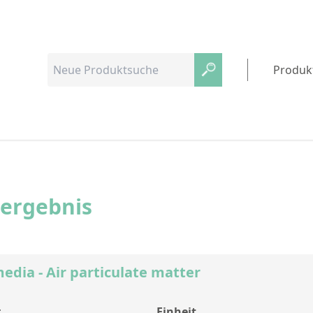
Produk
hergebnis
media - Air particulate matter
.
Einheit