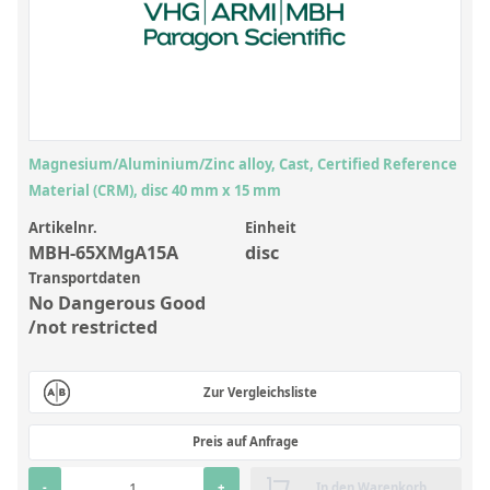
Anorganische Referenzstandards
Laborvergleichsuntersuchungen (LVU/PT)
Laborbedarf und Verbrauchsmaterialien
Sonstige Standards
Magnesium/Aluminium/Zinc alloy, Cast, Certified Reference
Custom-Made
Material (CRM), disc 40 mm x 15 mm
Übersicht: Kundenspezifische Standards
Artikelnr.
Einheit
MBH-65XMgA15A
disc
Anorganische wässrige Kundenmischungen
Transportdaten
No Dangerous Good
Organische Analyten | Rückstandsanalytik
/not restricted
Elementstandards in Öl
Metallstandards | Setting Up Samples (SUS)
Zur Vergleichsliste
Kundenspezifische Polymerstandards
Preis auf Anfrage
Pharmazeutische und organische Kundensynthesen
-
+
In den Warenkorb