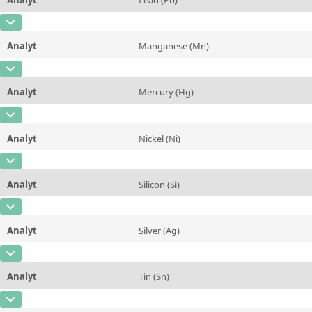
Kontaktieren Sie uns
Einheit
%
CAS-Nummer
[7439-92-1]
Zusätzliche Informationen
Analyt
Manganese (Mn)
Konzentration
0,0051
Methode
CAS-Nummer
[7439-96-5]
Einheit
%
Analyt
Mercury (Hg)
Konzentration
0,067
Zusätzliche Informationen
CAS-Nummer
[7439-97-6]
Einheit
%
Methode
Analyt
Nickel (Ni)
Konzentration
0,011
Zusätzliche Informationen
CAS-Nummer
[7440-02-0]
Einheit
%
Methode
Analyt
Silicon (Si)
Konzentration
0,0026
Zusätzliche Informationen
CAS-Nummer
[7440-21-3]
Einheit
%
Methode
Analyt
Silver (Ag)
Konzentration
0,034
Zusätzliche Informationen
CAS-Nummer
[7440-22-4]
Einheit
%
Methode
Analyt
Tin (Sn)
Konzentration
0,03
Zusätzliche Informationen
CAS-Nummer
[7440-31-5]
Einheit
%