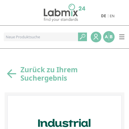
DE
EN
Produkte
Pharmazeutische Referenzstandards
Metall- und Verbrennungstandards
Referenzstandards für die Petrochemie
Zurück zu Ihrem
Suchergebnis
Referenzstandards für die Industrie und Geologie
Referenzstandards für Lebensmittel und Getränke
Referenzstandards für die Umweltanalytik
Referenzstandards für physikalische Eigenschaften
Organische Referenzstandards