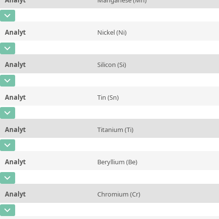
Kontaktieren Sie uns
Einheit
%
CAS-Nummer
[7439-96-5]
Zusätzliche Informationen
Analyt
Nickel (Ni)
Konzentration
0,0096
Methode
CAS-Nummer
[7440-02-0]
Einheit
%
Analyt
Silicon (Si)
Konzentration
0,0044
Zusätzliche Informationen
CAS-Nummer
[7440-21-3]
Einheit
%
Methode
Analyt
Tin (Sn)
Konzentration
5,97
Zusätzliche Informationen
CAS-Nummer
[7440-31-5]
Einheit
%
Methode
Analyt
Titanium (Ti)
Konzentration
~0,0018
Zusätzliche Informationen
CAS-Nummer
[7440-32-6]
Einheit
%
Methode
Analyt
Beryllium (Be)
Konzentration
0,0071
Zusätzliche Informationen
CAS-Nummer
[7440-41-7]
Einheit
%
Methode
Analyt
Chromium (Cr)
Konzentration
0,022
Zusätzliche Informationen
CAS-Nummer
[7440-47-3]
Einheit
%