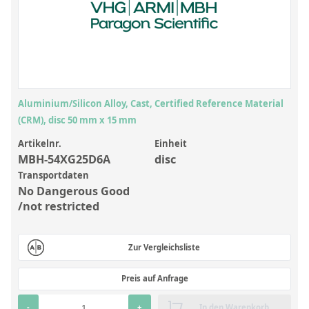
Anorganische Referenzstandards
Laborvergleichsuntersuchungen (LVU/PT)
Laborbedarf und Verbrauchsmaterialien
Sonstige Standards
Aluminium/Silicon Alloy, Cast, Certified Reference Material
Custom-Made
(CRM), disc 50 mm x 15 mm
Übersicht: Kundenspezifische Standards
Artikelnr.
Einheit
MBH-54XG25D6A
disc
Anorganische wässrige Kundenmischungen
Transportdaten
No Dangerous Good
Organische Analyten | Rückstandsanalytik
/not restricted
Elementstandards in Öl
Metallstandards | Setting Up Samples (SUS)
Zur Vergleichsliste
Kundenspezifische Polymerstandards
Preis auf Anfrage
Pharmazeutische und organische Kundensynthesen
-
+
In den Warenkorb