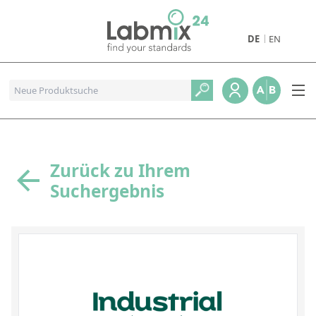
DE
EN
Produkte
Pharmazeutische Referenzstandards
Metall- und Verbrennungstandards
Referenzstandards für die Petrochemie
Zurück zu Ihrem
Suchergebnis
Referenzstandards für die Industrie und Geologie
Referenzstandards für Lebensmittel und Getränke
Referenzstandards für die Umweltanalytik
Referenzstandards für physikalische Eigenschaften
Organische Referenzstandards