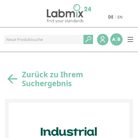
DE
EN
Produkte
Pharmazeutische Referenzstandards
Metall- und Verbrennungstandards
Referenzstandards für die Petrochemie
Zurück zu Ihrem
Suchergebnis
Referenzstandards für die Industrie und Geologie
Referenzstandards für Lebensmittel und Getränke
Referenzstandards für die Umweltanalytik
Referenzstandards für physikalische Eigenschaften
Organische Referenzstandards