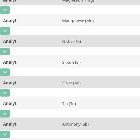
Kontaktieren Sie uns
Einheit
%
CAS-Nummer
[7439-95-4]
Zusätzliche Informationen
Analyt
Manganese (Mn)
Konzentration
0,0013
Methode
CAS-Nummer
[7439-96-5]
Einheit
%
Analyt
Nickel (Ni)
Konzentration
0,958
Zusätzliche Informationen
CAS-Nummer
[7440-02-0]
Einheit
%
Methode
Analyt
Silicon (Si)
Konzentration
6,33
Zusätzliche Informationen
CAS-Nummer
[7440-21-3]
Einheit
%
Methode
Analyt
Silver (Ag)
Konzentration
0,0202
Zusätzliche Informationen
CAS-Nummer
[7440-22-4]
Einheit
%
Methode
Analyt
Tin (Sn)
Konzentration
0,044
Zusätzliche Informationen
CAS-Nummer
[7440-31-5]
Einheit
%
Methode
Analyt
Antimony (Sb)
Konzentration
0,31
Zusätzliche Informationen
CAS-Nummer
[7440-36-0]
Einheit
%