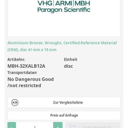
Anorganische Referenzstandards
Laborvergleichsuntersuchungen (LVU/PT)
Laborbedarf und Verbrauchsmaterialien
Sonstige Standards
Aluminium Bronze, Wrought, Certified Reference Material
Custom-Made
(CRM), disc 41 mm x 15 mm
Übersicht: Kundenspezifische Standards
Artikelnr.
Einheit
MBH-32XALB12A
disc
Anorganische wässrige Kundenmischungen
Transportdaten
No Dangerous Good
Organische Analyten | Rückstandsanalytik
/not restricted
Elementstandards in Öl
Metallstandards | Setting Up Samples (SUS)
Zur Vergleichsliste
Kundenspezifische Polymerstandards
Preis auf Anfrage
Pharmazeutische und organische Kundensynthesen
-
+
In den Warenkorb