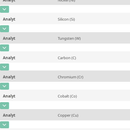
Kontaktieren Sie uns
Einheit
%
CAS-Nummer
[7440-02-0]
Zusätzliche Informationen
Analyt
Silicon (Si)
Konzentration
5,29
Methode
CAS-Nummer
[7440-21-3]
Einheit
%
Analyt
Tungsten (W)
Konzentration
0,342
Zusätzliche Informationen
CAS-Nummer
[7440-33-7]
Einheit
%
Methode
Analyt
Carbon (C)
Konzentration
0,02
Zusätzliche Informationen
CAS-Nummer
[7440-44-0]
Einheit
%
Methode
Analyt
Chromium (Cr)
Konzentration
0,0181
Zusätzliche Informationen
CAS-Nummer
[7440-47-3]
Einheit
%
Methode
Analyt
Cobalt (Co)
Konzentration
13,73
Zusätzliche Informationen
CAS-Nummer
[7440-48-4]
Einheit
%
Methode
Analyt
Copper (Cu)
Konzentration
0,03
Zusätzliche Informationen
CAS-Nummer
[7440-50-8]
Einheit
%