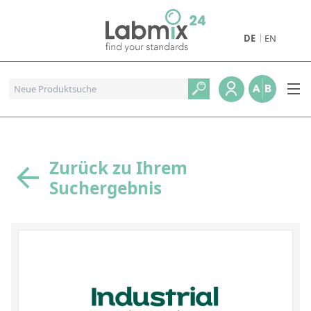
DE
EN
Produkte
Pharmazeutische Referenzstandards
Metall- und Verbrennungstandards
Referenzstandards für die Petrochemie
Zurück zu Ihrem
Suchergebnis
Referenzstandards für die Industrie und Geologie
Referenzstandards für Lebensmittel und Getränke
Referenzstandards für die Umweltanalytik
Referenzstandards für physikalische Eigenschaften
Organische Referenzstandards