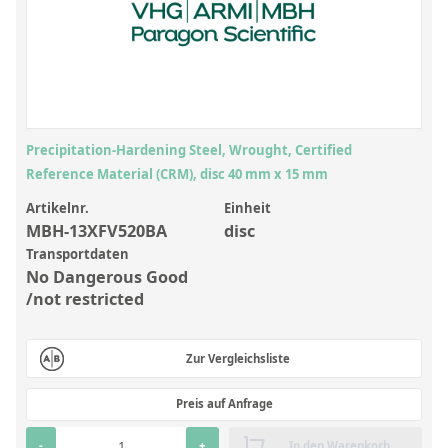
Anorganische Referenzstandards
Laborvergleichsuntersuchungen (LVU/PT)
Laborbedarf und Verbrauchsmaterialien
Sonstige Standards
Precipitation-Hardening Steel, Wrought, Certified
Custom-Made
Reference Material (CRM), disc 40 mm x 15 mm
Übersicht: Kundenspezifische Standards
Artikelnr.
Einheit
MBH-13XFV520BA
disc
Anorganische wässrige Kundenmischungen
Transportdaten
No Dangerous Good
Organische Analyten | Rückstandsanalytik
/not restricted
Elementstandards in Öl
Metallstandards | Setting Up Samples (SUS)
Zur Vergleichsliste
Kundenspezifische Polymerstandards
Preis auf Anfrage
Pharmazeutische und organische Kundensynthesen
-
+
In den Warenkorb