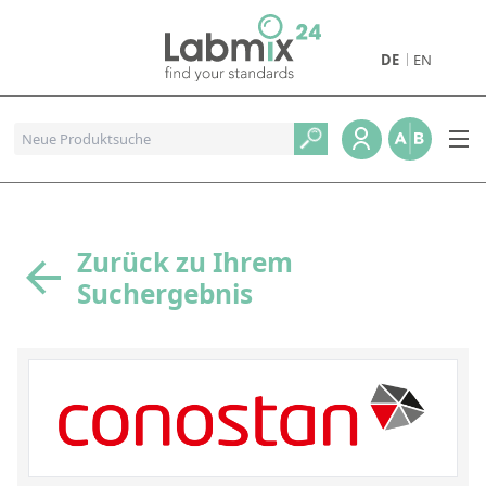
DE
EN
Produkte
Pharmazeutische Referenzstandards
Metall- und Verbrennungstandards
Referenzstandards für die Petrochemie
Zurück zu Ihrem
Suchergebnis
Referenzstandards für die Industrie und Geologie
Referenzstandards für Lebensmittel und Getränke
Referenzstandards für die Umweltanalytik
Referenzstandards für physikalische Eigenschaften
Organische Referenzstandards