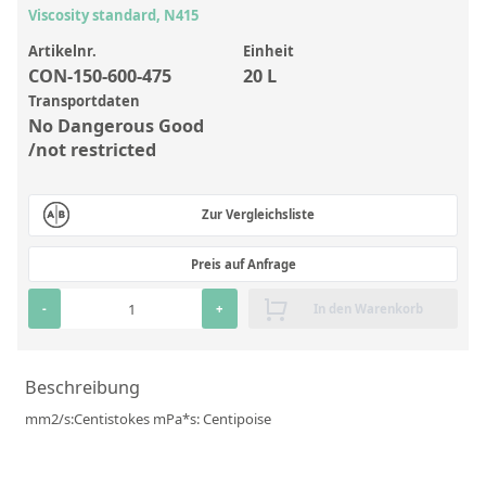
Anorganische Referenzstandards
Viscosity standard, N415
Laborvergleichsuntersuchungen (LVU/PT)
Artikelnr.
Einheit
CON-150-600-475
20 L
Laborbedarf und Verbrauchsmaterialien
Transportdaten
Sonstige Standards
No Dangerous Good
/not restricted
Custom-Made
Zur Vergleichsliste
Übersicht: Kundenspezifische Standards
Preis auf Anfrage
Anorganische wässrige Kundenmischungen
Organische Analyten | Rückstandsanalytik
-
+
In den Warenkorb
Elementstandards in Öl
Beschreibung
Metallstandards | Setting Up Samples (SUS)
mm2/s:Centistokes mPa*s: Centipoise
Kundenspezifische Polymerstandards
Pharmazeutische und organische Kundensynthesen