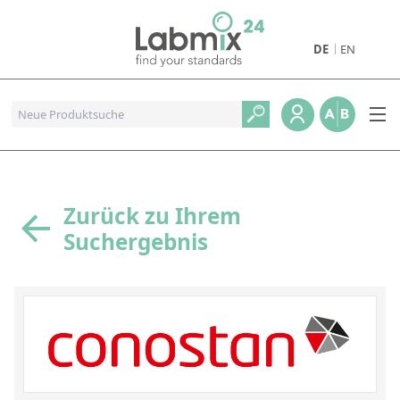
DE
EN
Produkte
Pharmazeutische Referenzstandards
Metall- und Verbrennungstandards
Referenzstandards für die Petrochemie
Zurück zu Ihrem
Suchergebnis
Referenzstandards für die Industrie und Geologie
Referenzstandards für Lebensmittel und Getränke
Referenzstandards für die Umweltanalytik
Referenzstandards für physikalische Eigenschaften
Organische Referenzstandards