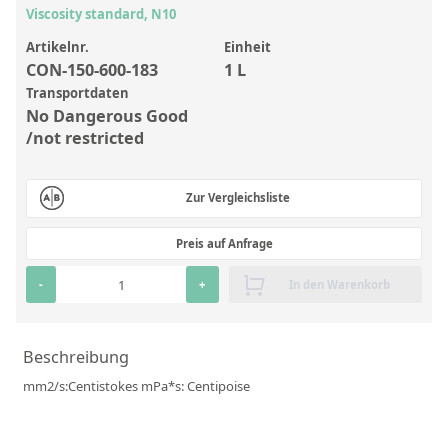
Anorganische Referenzstandards
Viscosity standard, N10
Laborvergleichsuntersuchungen (LVU/PT)
Artikelnr.
Einheit
CON-150-600-183
1 L
Laborbedarf und Verbrauchsmaterialien
Transportdaten
Sonstige Standards
No Dangerous Good
/not restricted
Custom-Made
Zur Vergleichsliste
Übersicht: Kundenspezifische Standards
Preis auf Anfrage
Anorganische wässrige Kundenmischungen
Organische Analyten | Rückstandsanalytik
-
+
In den Warenkorb
Elementstandards in Öl
Beschreibung
Metallstandards | Setting Up Samples (SUS)
mm2/s:Centistokes mPa*s: Centipoise
Kundenspezifische Polymerstandards
Pharmazeutische und organische Kundensynthesen