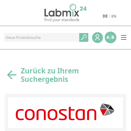
DE
EN
Produkte
Pharmazeutische Referenzstandards
Metall- und Verbrennungstandards
Referenzstandards für die Petrochemie
Zurück zu Ihrem
Suchergebnis
Referenzstandards für die Industrie und Geologie
Referenzstandards für Lebensmittel und Getränke
Referenzstandards für die Umweltanalytik
Referenzstandards für physikalische Eigenschaften
Organische Referenzstandards