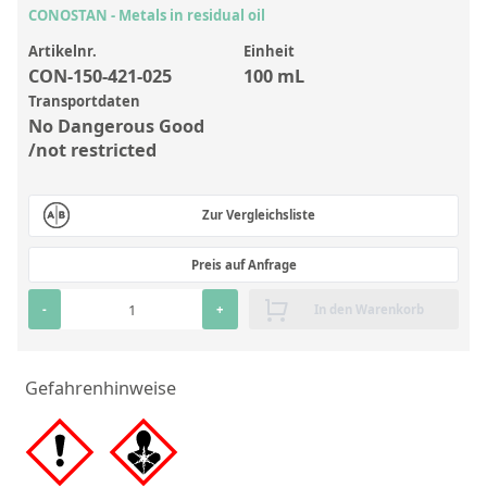
Anorganische Referenzstandards
CONOSTAN - Metals in residual oil
Laborvergleichsuntersuchungen (LVU/PT)
Artikelnr.
Einheit
CON-150-421-025
100 mL
Laborbedarf und Verbrauchsmaterialien
Transportdaten
Sonstige Standards
No Dangerous Good
/not restricted
Custom-Made
Zur Vergleichsliste
Übersicht: Kundenspezifische Standards
Preis auf Anfrage
Anorganische wässrige Kundenmischungen
Organische Analyten | Rückstandsanalytik
-
+
In den Warenkorb
Elementstandards in Öl
Gefahrenhinweise
Metallstandards | Setting Up Samples (SUS)
Kundenspezifische Polymerstandards
Pharmazeutische und organische Kundensynthesen