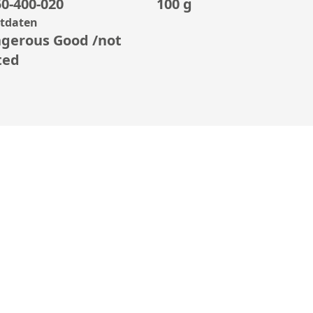
0-400-020
100 g
rtdaten
gerous Good /not
ted