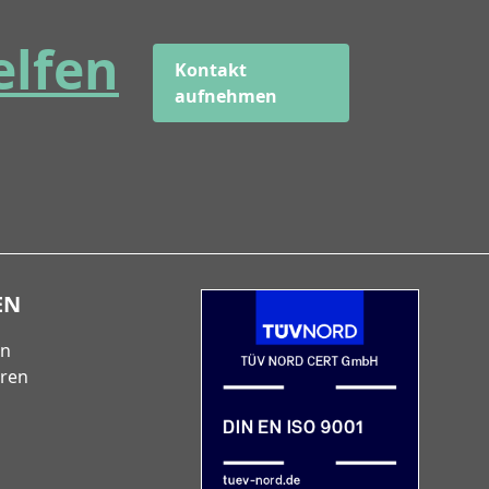
elfen
Kontakt
aufnehmen
EN
en
eren