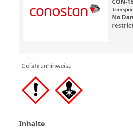
CON-15
Transpo
No Dan
restric
Gefahrenhinweise
Inhalte