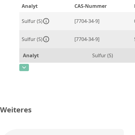
Analyt
CAS-Nummer
Sulfur (S)
[7704-34-9]
Sulfur (S)
[7704-34-9]
Analyt
Sulfur (S)
CAS-Nummer
[7704-34-9]
Konzentration
5000
Einheit
µg/g
Zusätzliche Informationen
Weiteres
Methode