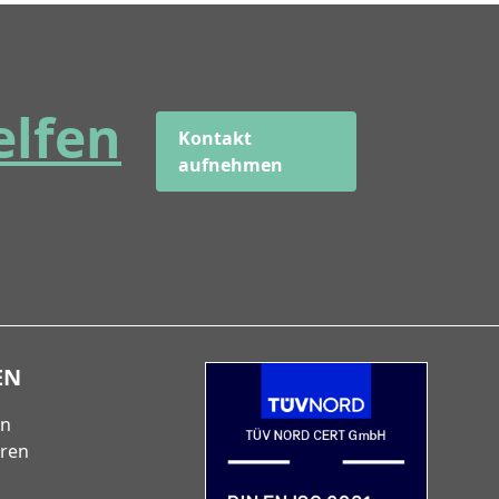
elfen
Kontakt
aufnehmen
EN
en
eren