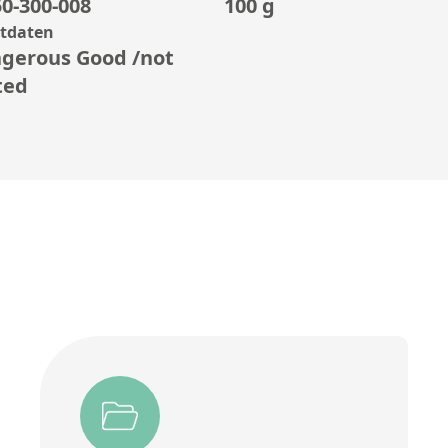
0-300-008
100 g
rtdaten
gerous Good /not
ted