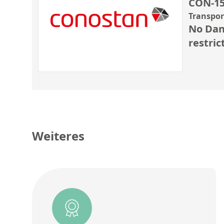
CON-15
Transpo
No Dan
restric
Weiteres