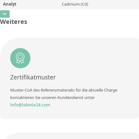
Analyt
Cadmium (Cd)
Konzentration
0,0012
Zusätzliche Informationen
Recommended values
CAS-Nummer
[7440-43-9]
Einheit
%
Weiteres
Methode
Konzentration
0,0095
Zusätzliche Informationen
Recommended values
Einheit
%
Methode
Zusätzliche Informationen
Recommended values
Methode
Zertifikatmuster
Muster-CoA des Referenzmaterials: für die aktuelle Charge
kontaktieren Sie unseren Kundendienst unter
info@labmix24.com