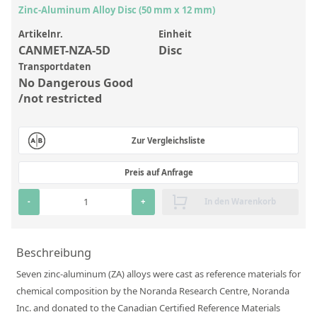
Anorganische Referenzstandards
Zinc-Aluminum Alloy Disc (50 mm x 12 mm)
Laborvergleichsuntersuchungen (LVU/PT)
Artikelnr.
Einheit
CANMET-NZA-5D
Disc
Laborbedarf und Verbrauchsmaterialien
Transportdaten
Sonstige Standards
No Dangerous Good
/not restricted
Custom-Made
Zur Vergleichsliste
Übersicht: Kundenspezifische Standards
Anorganische wässrige Kundenmischungen
Preis auf Anfrage
Organische Analyten | Rückstandsanalytik
-
+
In den Warenkorb
Elementstandards in Öl
Beschreibung
Metallstandards | Setting Up Samples (SUS)
Seven zinc-aluminum (ZA) alloys were cast as reference materials for
Kundenspezifische Polymerstandards
chemical composition by the Noranda Research Centre, Noranda
Pharmazeutische und organische Kundensynthesen
Inc. and donated to the Canadian Certified Reference Materials