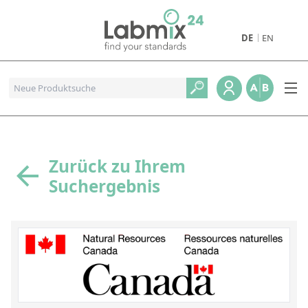
DE
EN
Produkte
Pharmazeutische Referenzstandards
Metall- und Verbrennungstandards
Referenzstandards für die Petrochemie
Zurück zu Ihrem
Suchergebnis
Referenzstandards für die Industrie und Geologie
Referenzstandards für Lebensmittel und Getränke
Referenzstandards für die Umweltanalytik
Referenzstandards für physikalische Eigenschaften
Organische Referenzstandards