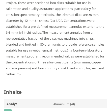
Project. These were sectioned into discs suitable for use in
RFA-Monitorproben aus Silikatglas
calibration and quality assurance applications, particularly for
Kundenspezifische Partikelstandards
emission spectrometry methods. The trimmed discs are 50 mm
diameter by 12 mm thickness (2 x 1/2 ). Concentrations were
established for a pre-defined measurement annulus exterior to the
Über uns
6.4 mm (1/4 inch) radius. The measurement annulus from a
Über Labmix24
representative fraction of the discs was machined into chips,
blended and bottled in 80-gram units to provide reference samples
Unsere Partner und Marken
suitable for use in wet-chemical methods.In a fourteen-laboratory
measurement program, recommended values were established for
Presse und Aktuelles
the concentrations of three alloy constituents (aluminum, copper
Vertretungen im Ausland
and magnesium) and four impurity constituents (iron, tin, lead and
cadmium).
Messen und Events
DIN EN ISO 9001:2015 Zertifizierung
Inhalte
FAQ
Karriere bei Labmix24
Analyt
Aluminium (Al)