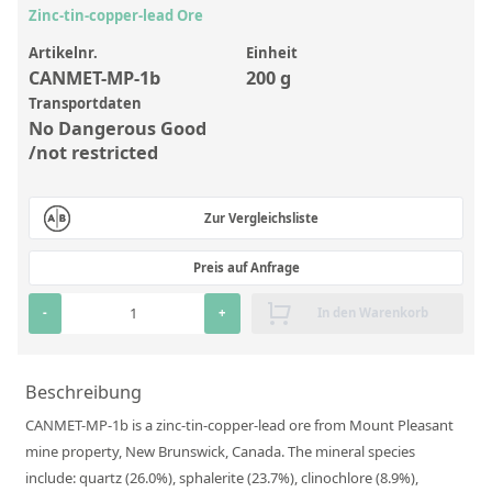
Anorganische Referenzstandards
Zinc-tin-copper-lead Ore
Laborvergleichsuntersuchungen (LVU/PT)
Artikelnr.
Einheit
CANMET-MP-1b
200 g
Laborbedarf und Verbrauchsmaterialien
Transportdaten
Sonstige Standards
No Dangerous Good
/not restricted
Custom-Made
Zur Vergleichsliste
Übersicht: Kundenspezifische Standards
Anorganische wässrige Kundenmischungen
Preis auf Anfrage
Organische Analyten | Rückstandsanalytik
-
+
In den Warenkorb
Elementstandards in Öl
Beschreibung
Metallstandards | Setting Up Samples (SUS)
CANMET-MP-1b is a zinc-tin-copper-lead ore from Mount Pleasant
Kundenspezifische Polymerstandards
mine property, New Brunswick, Canada. The mineral species
Pharmazeutische und organische Kundensynthesen
include: quartz (26.0%), sphalerite (23.7%), clinochlore (8.9%),