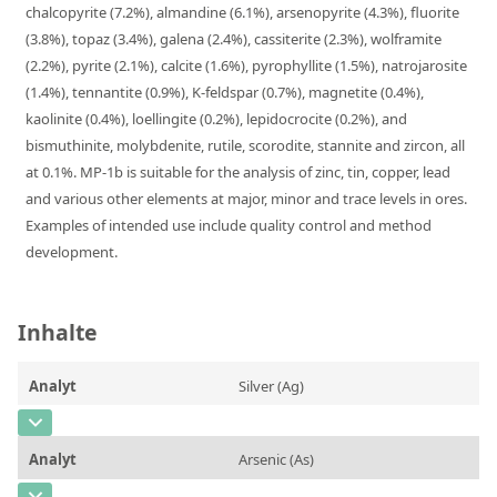
chalcopyrite (7.2%), almandine (6.1%), arsenopyrite (4.3%), fluorite
RFA-Monitorproben aus Silikatglas
(3.8%), topaz (3.4%), galena (2.4%), cassiterite (2.3%), wolframite
Kundenspezifische Partikelstandards
(2.2%), pyrite (2.1%), calcite (1.6%), pyrophyllite (1.5%), natrojarosite
(1.4%), tennantite (0.9%), K-feldspar (0.7%), magnetite (0.4%),
kaolinite (0.4%), loellingite (0.2%), lepidocrocite (0.2%), and
Über uns
bismuthinite, molybdenite, rutile, scorodite, stannite and zircon, all
Über Labmix24
at 0.1%. MP-1b is suitable for the analysis of zinc, tin, copper, lead
and various other elements at major, minor and trace levels in ores.
Unsere Partner und Marken
Examples of intended use include quality control and method
development.
Presse und Aktuelles
Vertretungen im Ausland
Inhalte
Messen und Events
DIN EN ISO 9001:2015 Zertifizierung
Analyt
Silver (Ag)
FAQ
CAS-Nummer
[7440-22-4]
Karriere bei Labmix24
Analyt
Arsenic (As)
Konzentration
47