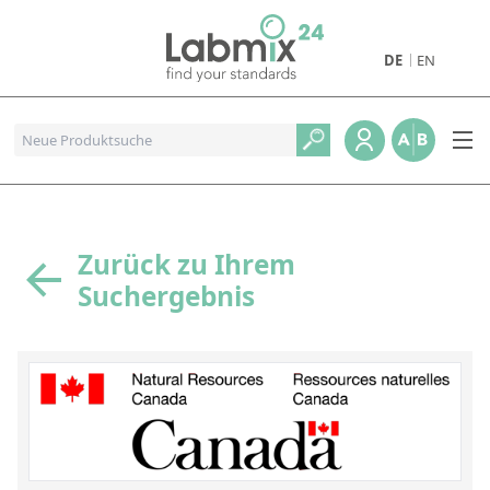
DE
EN
Produkte
Pharmazeutische Referenzstandards
Metall- und Verbrennungstandards
Referenzstandards für die Petrochemie
Zurück zu Ihrem
Suchergebnis
Referenzstandards für die Industrie und Geologie
Referenzstandards für Lebensmittel und Getränke
Referenzstandards für die Umweltanalytik
Referenzstandards für physikalische Eigenschaften
Organische Referenzstandards