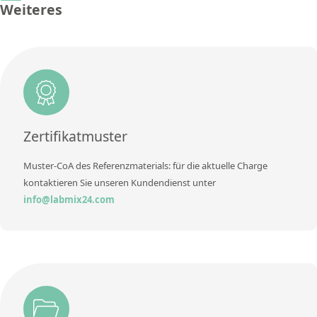
Einheit
%
Weiteres
Methode
Konzentration
16,67
Zusätzliche Informationen
Einheit
%
Methode
Zusätzliche Informationen
Methode
Zertifikatmuster
Muster-CoA des Referenzmaterials: für die aktuelle Charge
kontaktieren Sie unseren Kundendienst unter
info@labmix24.com