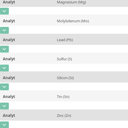
Analyt
Magnesium (Mg)
Konzentration
8,19
Zusätzliche Informationen
CAS-Nummer
[7439-95-4]
Einheit
%
Methode
Analyt
Molybdenum (Mo)
Konzentration
0,024
Zusätzliche Informationen
CAS-Nummer
[7439-98-7]
Einheit
%
Methode
Analyt
Lead (Pb)
Konzentration
285
Zusätzliche Informationen
CAS-Nummer
[7439-92-1]
Einheit
µg/g
Methode
Analyt
Sulfur (S)
Konzentration
2,091
Zusätzliche Informationen
CAS-Nummer
[7704-34-9]
Einheit
%
Methode
Analyt
Silicon (Si)
Konzentration
13,79
Zusätzliche Informationen
CAS-Nummer
[7440-21-3]
Einheit
%
Methode
Analyt
Tin (Sn)
Konzentration
16,79
Zusätzliche Informationen
CAS-Nummer
[7440-31-5]
Einheit
%
Methode
Analyt
Zinc (Zn)
Konzentration
1,61
Zusätzliche Informationen
CAS-Nummer
[7440-66-6]