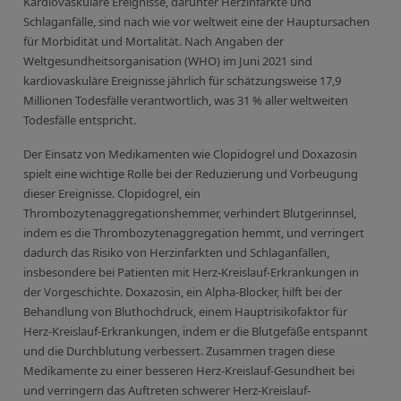
Kardiovaskuläre Ereignisse, darunter Herzinfarkte und
Schlaganfälle, sind nach wie vor weltweit eine der Hauptursachen
für Morbidität und Mortalität. Nach Angaben der
Weltgesundheitsorganisation (WHO) im Juni 2021 sind
kardiovaskuläre Ereignisse jährlich für schätzungsweise 17,9
Millionen Todesfälle verantwortlich, was 31 % aller weltweiten
Todesfälle entspricht.
Der Einsatz von Medikamenten wie Clopidogrel und Doxazosin
spielt eine wichtige Rolle bei der Reduzierung und Vorbeugung
dieser Ereignisse. Clopidogrel, ein
Thrombozytenaggregationshemmer, verhindert Blutgerinnsel,
indem es die Thrombozytenaggregation hemmt, und verringert
dadurch das Risiko von Herzinfarkten und Schlaganfällen,
insbesondere bei Patienten mit Herz-Kreislauf-Erkrankungen in
der Vorgeschichte. Doxazosin, ein Alpha-Blocker, hilft bei der
Behandlung von Bluthochdruck, einem Hauptrisikofaktor für
Herz-Kreislauf-Erkrankungen, indem er die Blutgefäße entspannt
und die Durchblutung verbessert. Zusammen tragen diese
Medikamente zu einer besseren Herz-Kreislauf-Gesundheit bei
und verringern das Auftreten schwerer Herz-Kreislauf-