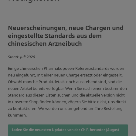
Anorganische Referenzstandards
Laborvergleichsuntersuchungen (LVU/PT)
Laborbedarf und Verbrauchsmaterialien
Neuerscheinungen, neue Chargen und
Sonstige Standards
eingestellte Standards aus dem
chinesischen Arzneibuch
Custom-Made
Stand: Juli 2026
Übersicht: Kundenspezifische Standards
Einige chinesischen Pharmakopoeen-Referenzstandards wurden
Anorganische wässrige Kundenmischungen
neu eingeführt, mit einer neuen Charge ersetzt oder eingestellt.
Obwohl manche Produktdetails noch ausstehend sind, sind die
Organische Analyten | Rückstandsanalytik
neuen Artikel bereits verfügbar. Wenn Sie nach einem bestimmten
Standard aus diesen Listen suchen und die aktuelle Version nicht
Elementstandards in Öl
in unserem Shop finden können, zögern Sie bitte nicht, uns direkt
Metallstandards | Setting Up Samples (SUS)
zu kontaktieren. Wir werden uns umgehend um Ihre Bestellung
kümmern.
Kundenspezifische Polymerstandards
Laden Sie die neuesten Updates von der Ch.P. herunter (August
Pharmazeutische und organische Kundensynthesen