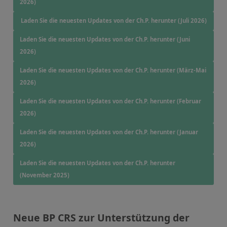
2026)
RFA-Monitorproben aus Silikatglas
Laden Sie die neuesten Updates von der Ch.P. herunter (Juli 2026)
Kundenspezifische Partikelstandards
Laden Sie die neuesten Updates von der Ch.P. herunter (Juni
2026)
Über uns
Laden Sie die neuesten Updates von der Ch.P. herunter (März-Mai
Über Labmix24
2026)
Unsere Partner und Marken
Laden Sie die neuesten Updates von der Ch.P. herunter (Februar
2026)
Presse und Aktuelles
Laden Sie die neuesten Updates von der Ch.P. herunter (Januar
Vertretungen im Ausland
2026)
Messen und Events
Laden Sie die neuesten Updates von der Ch.P. herunter
DIN EN ISO 9001:2015 Zertifizierung
(November 2025)
FAQ
Karriere bei Labmix24
Neue BP CRS zur Unterstützung der