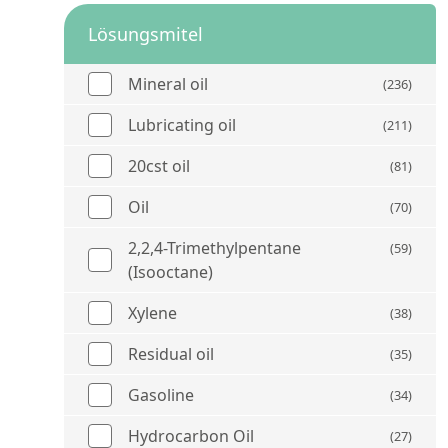
Lösungsmitel
Mineral oil
(236)
Lubricating oil
(211)
20cst oil
(81)
Oil
(70)
2,2,4-Trimethylpentane
(59)
(Isooctane)
Xylene
(38)
Residual oil
(35)
Gasoline
(34)
Hydrocarbon Oil
(27)