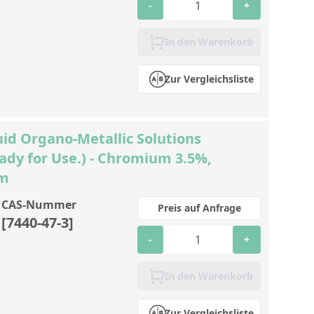
-
+
In den Warenkorb
Zur Vergleichsliste
id Organo-Metallic Solutions
eady for Use.) - Chromium 3.5%,
pm
CAS-Nummer
Preis auf Anfrage
[7440-47-3]
-
+
In den Warenkorb
Zur Vergleichsliste