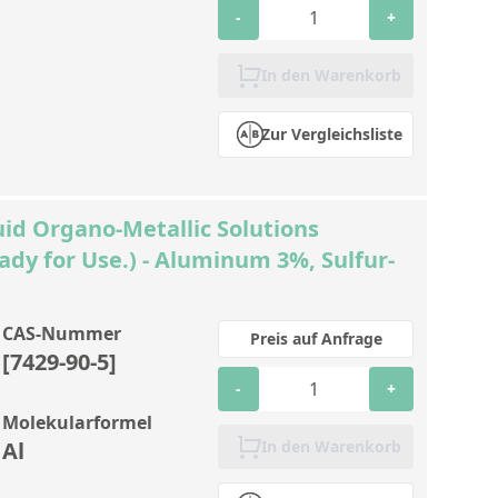
-
+
In den Warenkorb
Zur Vergleichsliste
id Organo-Metallic Solutions
ady for Use.) - Aluminum 3%, Sulfur-
CAS-Nummer
Preis auf Anfrage
[7429-90-5]
-
+
Molekularformel
Al
In den Warenkorb