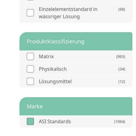
Einzelelementstandard in
(68)
wässriger Lösung
Produktklassifizierung
Matrix
(993)
Physikalisch
(34)
Lösungsmittel
(12)
Marke
ASI Standards
(1064)