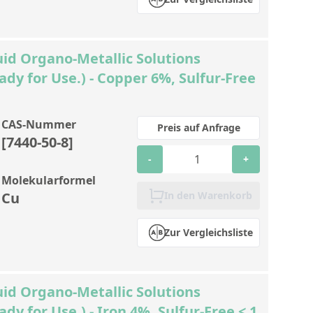
id Organo-Metallic Solutions
ady for Use.) - Copper 6%, Sulfur-Free
CAS-Nummer
Preis auf Anfrage
[7440-50-8]
-
+
Molekularformel
Cu
In den Warenkorb
Zur Vergleichsliste
id Organo-Metallic Solutions
dy for Use.) - Iron 4%, Sulfur-Free < 1